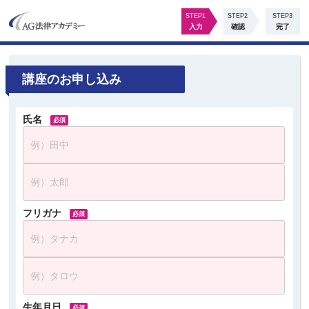
STEP1
STEP2
STEP3
入力
確認
完了
講座のお申し込み
氏名
フリガナ
生年月日