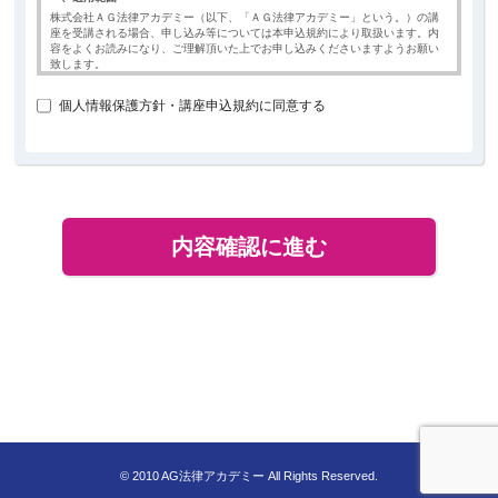
AG法律アカデミーは、皆様の個人情報を次の目的のために収集します。
株式会社ＡＧ法律アカデミー（以下、「ＡＧ法律アカデミー」という。）の講
・無料セミナーのご案内及びその付随業務
座を受講される場合、申し込み等については本申込規約により取扱います。内
・上記に必要なお客様との連絡業務
容をよくお読みになり、ご理解頂いた上でお申し込みくださいますようお願い
致します。
③個人情報の管理について
AG法律アカデミーは、個人情報の紛失・改ざん・不正アクセス・漏えい等を防
二、開講について
ぐために必要なセキュリティ対策を実施します。また、皆様にご提供頂いた個
個人情報保護方針・講座申込規約に同意する
各講座の通学クラスの講座については、受講生の数が５名に満たない場合
人情報 は、皆様の事前のご承諾がない限り、②の収集目的の範囲を超えての使
には開講されないことがあります。
用は致しません。また、個人情報は、以下のいずれかに該当する場合を除き、
いかなる第三者にも開示はしないものとします。
ＡＧ法律アカデミーの講座を開講するにつき、諸般の事情によりやむを得
ず、会場および開講日の変更をする場合があります。また、開講後のカリ
・裁判所、検察庁および警察等の権限を持つ機関から情報の開示を求められた
キュラムについても、進捗状況等により、講座回数と内容が変更されるこ
場合
とがあります。但し、これにより、受講生が変更日時に変更された講義の
・お客様の生命、身体、財産等に対し差し迫った危険があるとAG法律アカデミ
受講ができなかった場合には、当該受講生に対し振替講義等のフォローを
ーが判断した場合
おこないます。
・お客様の事前の承諾がある場合
受講期間は、講座開講日より12ヶ月間とし、「講座開講日」とは、教材の
・②の収集目的の達成に必要な範囲内で、個人情報の取扱いを第三者に預託す
受け取り完了日（一部の受け取りを含む）を指します。なお、郵送での受
る場合。ただし、この預託先には個人情報の保護に関する関係諸法令に基づい
け取りの場合は、ＡＧ法律アカデミーが教材を発送した翌日が教材の受け
た適切な措置がなされるように要求します。
取り完了日となります。
なお、個人情報は、パラリーガル資格の認定機関である一般社団法人日本リー
受講期間終了後も、月5,000円(税別)にて受講期間（講義動画の視聴期間）
ガルアシスタント協会と共有させて頂きます。
を1ヵ月単位で延長することが可能です。
三、支払い及び教材の発送について
受講料は、お選び頂いた方法にて期限までにお支払いください。銀行振込
の場合、振込手数料はお申込者様のご負担にてお願いします。クレジット
等による分割でのお支払いの場合で、分割手数料が発生するときは、別途
クレジット契約を締結する際に定められた分割手数料をお申し込み者にご
負担いただきます。
教材は、受講料のご入金が確認できた日の翌日から5営業日以内に、ご登録
© 2010 AG法律アカデミー All Rights Reserved.
のご住所へ郵送いたします。