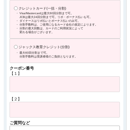
クレジットカード(一括・分割)
・ Visa/Mastercardは最大60回分割まで可。
JCBは最大24回分割まで可。リボ・ボーナス払いも可。
・ ダイナースはリボ払いとボーナス払いのみ可。
・ 分割手数料は、ご使用になるカード会社の規定によります。
・ 分割の最大回数は、カードのご利用状況によって
変わる場合がございます。
ジャックス教育クレジット(分割)
・ 最大60回分割まで可。
分割手数料は受講者様のご負担となります。
クーポン番号
【１】
【２】
ご質問など