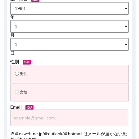
年
月
日
性別
男性
女性
Email
※＠ezweb.ne.jp/＠outlook/＠hotmail はメールが届かない恐