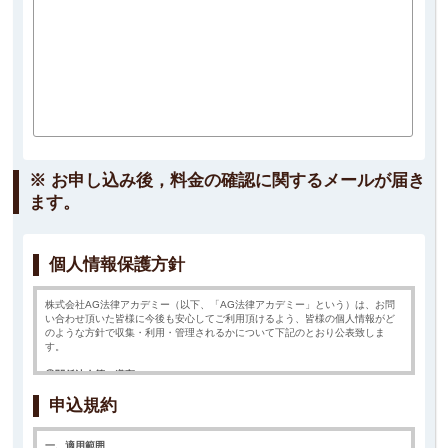
※ お申し込み後，料金の確認に関するメールが届き
ます。
個人情報保護方針
株式会社AG法律アカデミー（以下、「AG法律アカデミー」という）は、お問
い合わせ頂いた皆様に今後も安心してご利用頂けるよう、皆様の個人情報がど
のような方針で収集・利用・管理されるかについて下記のとおり公表致しま
す。
①関係法令等の遵守
AG法律アカデミーは 個人情報の保護に関する法律 および関係諸法令を順守
申込規約
します。
②個人情報の収集目的
一、適用範囲