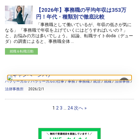
【2026年】事務職の平均年収は353万
円！年代・種類別で徹底比較
「事務職として働いているが、年収の低さが気に
なる」 「事務職で年収を上げていくにはどうすればいいの？」
と、お悩みの方は多いでしょう。 結論、転職サイトdoda（デュー
ダ）の調査によると、事務職全体 ...
就職＆転職活動
/home/ag-paralegal/paralegal.co.jp/public_html/wp-
content/themes/ag2017/archive.php on line
50
">
Warning
: Attempt to read property "cat_name" on null in
/home/ag-
paralegal/paralegal.co.jp/public_html/wp-
content/themes/ag2017/archive.php
on line
50
パラリーガル
/
パラリーガルの仕事
/
事務
/
事務職
/
就活
/
就職
/
法律事務
/
×
法律事務所
2026/2/1
1
2
3
…
24
次へ »