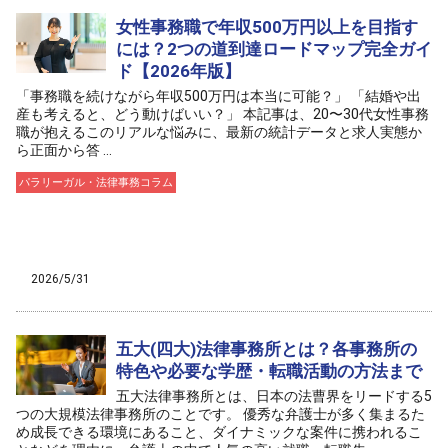
女性事務職で年収500万円以上を目指す
には？2つの道到達ロードマップ完全ガイ
ド【2026年版】
「事務職を続けながら年収500万円は本当に可能？」 「結婚や出
産も考えると、どう動けばいい？」 本記事は、20〜30代女性事務
職が抱えるこのリアルな悩みに、最新の統計データと求人実態か
ら正面から答 ...
パラリーガル・法律事務コラム
/home/ag-paralegal/paralegal.co.jp/public_html/wp-
content/themes/ag2017/archive.php on line
50
">
Warning
: Attempt to read property "cat_name" on null in
/home/ag-
paralegal/paralegal.co.jp/public_html/wp-
content/themes/ag2017/archive.php
on line
50
2026/5/31
五大(四大)法律事務所とは？各事務所の
特色や必要な学歴・転職活動の方法まで
五大法律事務所とは、日本の法曹界をリードする5
つの大規模法律事務所のことです。 優秀な弁護士が多く集まるた
め成長できる環境にあること、ダイナミックな案件に携われるこ