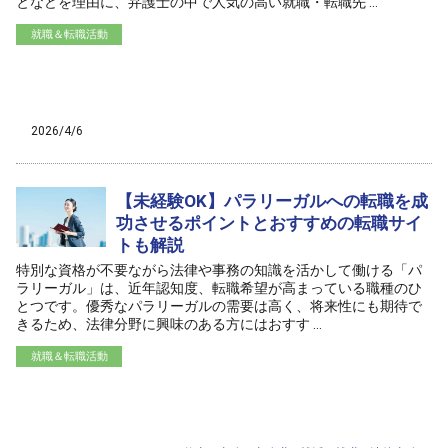
となどを理由に、弁護士の中で人気の高い就職・転職先 ...
就職＆転職活動
/home/ag-paralegal/paralegal.co.jp/public_html/wp-
content/themes/ag2017/archive.php on line
50
">
Warning
: Attempt to read property "cat_name" on null in
/home/ag-
paralegal/paralegal.co.jp/public_html/wp-
content/themes/ag2017/archive.php
on line
50
2026/4/6
【未経験OK】パラリーガルへの転職を成
功させるポイントとおすすめの転職サイ
トも解説
特別な資格が不要ながら法律や事務の知識を活かして働ける「パ
ラリーガル」は、近年認知度、転職希望が高まっている職種のひ
とつです。優秀なパラリーガルの需要は高く、将来性にも期待で
きるため、法律分野に興味のある方にはおすす ...
就職＆転職活動
/home/ag-paralegal/paralegal.co.jp/public_html/wp-
content/themes/ag2017/archive.php on line
50
">
Warning
: Attempt to read property "cat_name" on null in
/home/ag-
paralegal/paralegal.co.jp/public_html/wp-
content/themes/ag2017/archive.php
on line
50