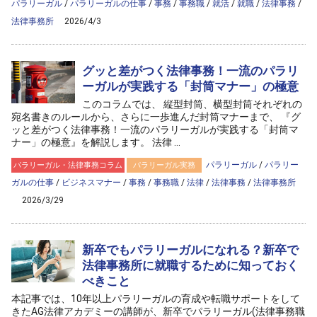
パラリーガル
/
パラリーガルの仕事
/
事務
/
事務職
/
就活
/
就職
/
法律事務
/
法律事務所
2026/4/3
グッと差がつく法律事務！一流のパラリ
ーガルが実践する「封筒マナー」の極意
このコラムでは、 縦型封筒、横型封筒それぞれの
宛名書きのルールから、さらに一歩進んだ封筒マナーまで、 『グ
ッと差がつく法律事務！一流のパラリーガルが実践する「封筒マ
ナー」の極意』を解説します。 法律 ...
パラリーガル
/
パラリー
パラリーガル・法律事務コラム
パラリーガル実務
ガルの仕事
/
ビジネスマナー
/
事務
/
事務職
/
法律
/
法律事務
/
法律事務所
2026/3/29
新卒でもパラリーガルになれる？新卒で
法律事務所に就職するために知っておく
べきこと
本記事では、10年以上パラリーガルの育成や転職サポートをして
きたAG法律アカデミーの講師が、新卒でパラリーガル(法律事務職