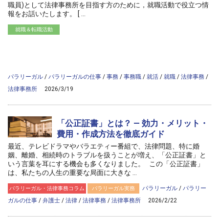
職員)として法律事務所を目指す方のために，就職活動で役立つ情
報をお話いたします。 [ ...
就職＆転職活動
/home/ag-paralegal/paralegal.co.jp/public_html/wp-
content/themes/ag2017/archive.php on line
50
">
Warning
: Attempt to read property "cat_name" on null in
/home/ag-
paralegal/paralegal.co.jp/public_html/wp-
content/themes/ag2017/archive.php
on line
50
パラリーガル
/
パラリーガルの仕事
/
事務
/
事務職
/
就活
/
就職
/
法律事務
/
法律事務所
2026/3/19
「公正証書」とは？ — 効力・メリット・
費用・作成方法を徹底ガイド
最近、テレビドラマやバラエティー番組で、法律問題、特に婚
姻、離婚、相続時のトラブルを扱うことが増え、「公正証書」と
いう言葉を耳にする機会も多くなりました。 この「公正証書」
は、私たちの人生の重要な局面に大きな ...
パラリーガル
/
パラリー
パラリーガル・法律事務コラム
パラリーガル実務
ガルの仕事
/
弁護士
/
法律
/
法律事務
/
法律事務所
2026/2/22