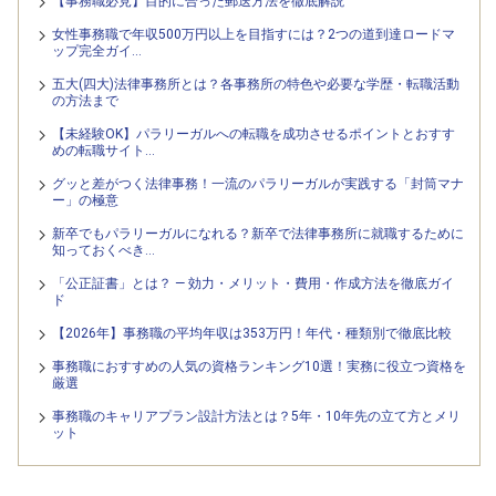
【事務職必見】目的に合った郵送方法を徹底解説
女性事務職で年収500万円以上を目指すには？2つの道到達ロードマ
ップ完全ガイ…
五大(四大)法律事務所とは？各事務所の特色や必要な学歴・転職活動
の方法まで
【未経験OK】パラリーガルへの転職を成功させるポイントとおすす
めの転職サイト…
グッと差がつく法律事務！一流のパラリーガルが実践する「封筒マナ
ー」の極意
新卒でもパラリーガルになれる？新卒で法律事務所に就職するために
知っておくべき…
「公正証書」とは？ — 効力・メリット・費用・作成方法を徹底ガイ
ド
【2026年】事務職の平均年収は353万円！年代・種類別で徹底比較
事務職におすすめの人気の資格ランキング10選！実務に役立つ資格を
厳選
事務職のキャリアプラン設計方法とは？5年・10年先の立て方とメリ
ット