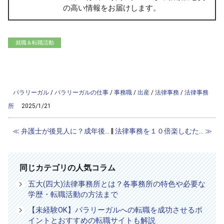
の高い情報をお届けします。
就職＆転職活動
/home/ag-paralegal/paralegal.co.jp/public_html/wp-
content/themes/ag2017/single-column.php on line
56
">
Warning
: Attempt to read property "cat_name" on null in
/home/ag-
paralegal/paralegal.co.jp/public_html/wp-content/themes/ag2017/single-
column.php
on line
56
パラリーガル
/
パラリーガルの仕事
/
事務職
/
出産
/
法律事務
/
法律事務
所
2025/1/21
≪ 弁護士が後見人に？成年後...
‖
法律事務を１０倍楽しむた... ≫
同じカテゴリの人気コラム
五大(四大)法律事務所とは？各事務所の特色や必要な
学歴・転職活動の方法まで
【未経験OK】パラリーガルへの転職を成功させるポ
イントとおすすめの転職サイトも解説