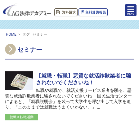
HOME
>
タグ : セミナー
セミナー
【就職・転職】悪質な就活詐欺業者に騙
されないでくださいね！
転職や就職で、就活支援サービス業者を騙る、悪
質な就活詐欺業者に騙されないでくださいね！ 国民生活センター
によると、「就職説明会」を装って大学生を呼び出して入学を迫
り、「このままでは就職はうまくいかない。」 ...
就職＆転職活動
/home/ag-paralegal/paralegal.co.jp/public_html/wp-
content/themes/ag2017/archive.php on line
50
">
Warning
: Attempt to read property "cat_name" on null in
/home/ag-
paralegal/paralegal.co.jp/public_html/wp-