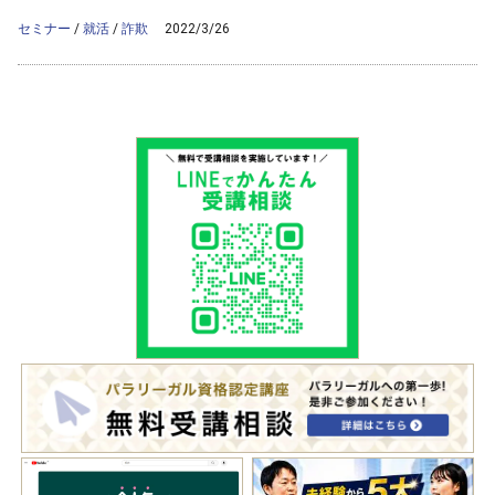
content/themes/ag2017/archive.php
on line
50
セミナー
/
就活
/
詐欺
2022/3/26