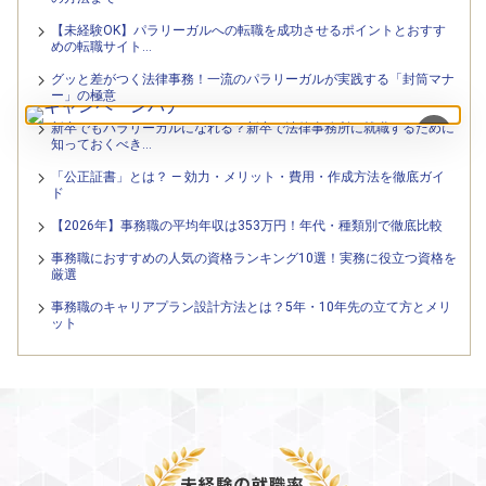
【未経験OK】パラリーガルへの転職を成功させるポイントとおすす
めの転職サイト…
グッと差がつく法律事務！一流のパラリーガルが実践する「封筒マナ
ー」の極意
新卒でもパラリーガルになれる？新卒で法律事務所に就職するために
×
知っておくべき…
「公正証書」とは？ — 効力・メリット・費用・作成方法を徹底ガイ
ド
【2026年】事務職の平均年収は353万円！年代・種類別で徹底比較
事務職におすすめの人気の資格ランキング10選！実務に役立つ資格を
厳選
事務職のキャリアプラン設計方法とは？5年・10年先の立て方とメリ
ット