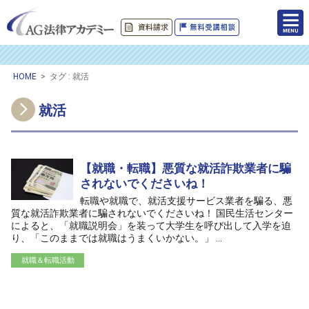
HOME
>
タグ : 就活
就活
【就職・転職】悪質な就活詐欺業者に騙
されないでくださいね！
転職や就職で、就活支援サービス業者を騙る、悪
質な就活詐欺業者に騙されないでくださいね！ 国民生活センター
によると、「就職説明会」を装って大学生を呼び出して入学を迫
り、「このままでは就職はうまくいかない。」 ...
就職＆転職活動
/home/ag-paralegal/paralegal.co.jp/public_html/wp-
content/themes/ag2017/archive.php on line
50
">
Warning
: Attempt to read property "cat_name" on null in
/home/ag-
paralegal/paralegal.co.jp/public_html/wp-