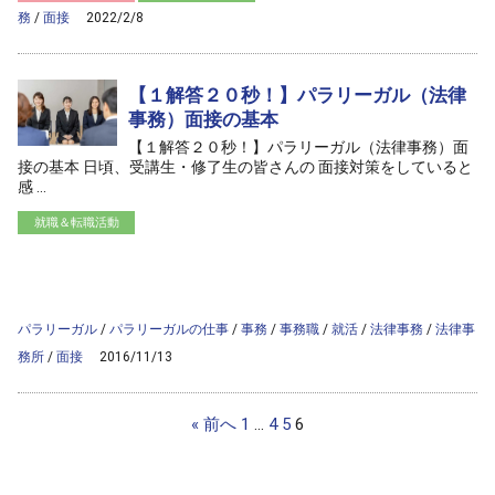
務
/
面接
2022/2/8
【１解答２０秒！】パラリーガル（法律
事務）面接の基本
【１解答２０秒！】パラリーガル（法律事務）面
接の基本 日頃、受講生・修了生の皆さんの 面接対策をしていると
感 ...
就職＆転職活動
/home/ag-paralegal/paralegal.co.jp/public_html/wp-
content/themes/ag2017/archive.php on line
50
">
Warning
: Attempt to read property "cat_name" on null in
/home/ag-
paralegal/paralegal.co.jp/public_html/wp-
content/themes/ag2017/archive.php
on line
50
パラリーガル
/
パラリーガルの仕事
/
事務
/
事務職
/
就活
/
法律事務
/
法律事
務所
/
面接
2016/11/13
« 前へ
1
…
4
5
6