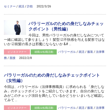
content/themes/ag2017/archive.php
on line
50
セミナー
/
就活
/
詐欺
2022/3/26
パラリーガルのための身だしなみチェッ
クポイント（男性編）
今回は、男性パラリーガルの身だしなみについて
一緒に確認して参りましょう！ 髪型 ☑不快感を与える髪形ではな
いか ☑前髪の長さは邪魔にならないか &# ...
パラリーガル
/
就活
/
服装
/
法律事
ビジネスマナー
就職＆転職活動
務
/
面接
2022/2/8
パラリーガルのための身だしなみチェックポイント
（女性編）
今回は、パラリーガル（法律事務職員）に求められる 「身だしな
み」のチェックポイントをご紹介していきます。 自分の身だしな
みがこのチェック項目を満たしているかどうか いまいちど確認し
てみて ...
パラリーガル
/
就活
/
服装
/
法律事
ビジネスマナー
就職＆転職活動