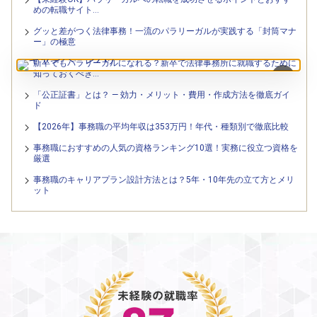
めの転職サイト…
グッと差がつく法律事務！一流のパラリーガルが実践する「封筒マナ
ー」の極意
新卒でもパラリーガルになれる？新卒で法律事務所に就職するために
×
知っておくべき…
「公正証書」とは？ — 効力・メリット・費用・作成方法を徹底ガイ
ド
【2026年】事務職の平均年収は353万円！年代・種類別で徹底比較
事務職におすすめの人気の資格ランキング10選！実務に役立つ資格を
厳選
事務職のキャリアプラン設計方法とは？5年・10年先の立て方とメリ
ット