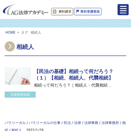
HOME
>
タグ : 相続人
相続人
【民法の基礎】相続って何だろう？
（１）【相続、相続人、代襲相続】
相続って何だろう？｜相続人・代襲相続 ...
法律基礎知識
/home/ag-paralegal/paralegal.co.jp/public_html/wp-
content/themes/ag2017/archive.php on line
50
">
Warning
: Attempt to read property "cat_name" on null in
/home/ag-
paralegal/paralegal.co.jp/public_html/wp-
content/themes/ag2017/archive.php
on line
50
パラリーガル
/
パラリーガルの仕事
/
民法
/
法律
/
法律事務
/
法律事務所
/
相
続
/
相続人
2022/1/29