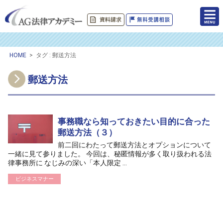
HOME
>
タグ : 郵送方法
郵送方法
事務職なら知っておきたい目的に合った
郵送方法（３）
前二回にわたって郵送方法とオプションについて
一緒に見て参りました。 今回は、秘匿情報が多く取り扱われる法
律事務所に なじみの深い「本人限定 ...
ビジネスマナー
/home/ag-paralegal/paralegal.co.jp/public_html/wp-
content/themes/ag2017/archive.php on line
50
">
Warning
: Attempt to read property "cat_name" on null in
/home/ag-
paralegal/paralegal.co.jp/public_html/wp-
content/themes/ag2017/archive.php
on line
50