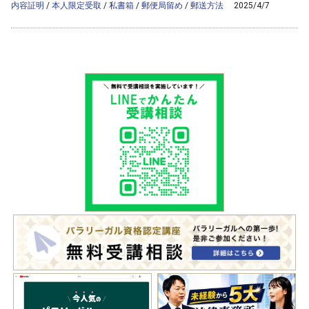
内容証明
/
本人限定受取
/
私書箱
/
郵便局留め
/
郵送方法
2025/4/7