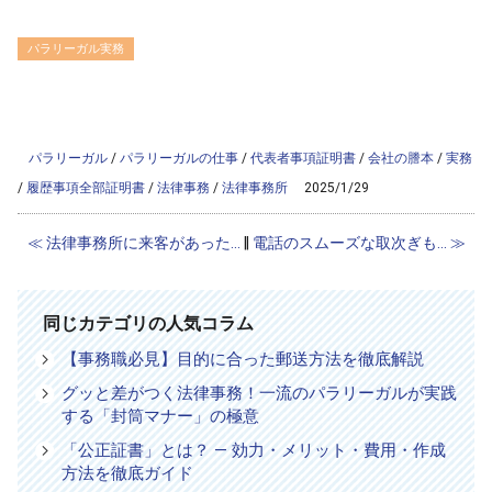
パラリーガル実務
/home/ag-paralegal/paralegal.co.jp/public_html/wp-
content/themes/ag2017/single-column.php on line
56
">
Warning
: Attempt to read property "cat_name" on null in
/home/ag-
paralegal/paralegal.co.jp/public_html/wp-content/themes/ag2017/single-
column.php
on line
56
パラリーガル
/
パラリーガルの仕事
/
代表者事項証明書
/
会社の謄本
/
実務
/
履歴事項全部証明書
/
法律事務
/
法律事務所
2025/1/29
≪ 法律事務所に来客があった...
‖
電話のスムーズな取次ぎも... ≫
同じカテゴリの人気コラム
【事務職必見】目的に合った郵送方法を徹底解説
グッと差がつく法律事務！一流のパラリーガルが実践
する「封筒マナー」の極意
「公正証書」とは？ — 効力・メリット・費用・作成
方法を徹底ガイド