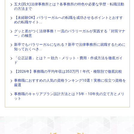
五大(四大)法律事務所とは？各事務所の特色や必要な学歴・転職活動
の方法まで
【未経験OK】パラリーガルへの転職を成功させるポイントとおすす
めの転職サイト…
グッと差がつく法律事務！一流のパラリーガルが実践する「封筒マナ
ー」の極意
新卒でもパラリーガルになれる？新卒で法律事務所に就職するために
知っておくべき…
「公正証書」とは？ — 効力・メリット・費用・作成方法を徹底ガイ
ド
【2026年】事務職の平均年収は353万円！年代・種類別で徹底比較
事務職におすすめの人気の資格ランキング10選！実務に役立つ資格を
厳選
事務職のキャリアプラン設計方法とは？5年・10年先の立て方とメリ
ット