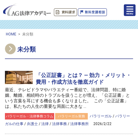
HOME
>
未分類
未分類
「公正証書」とは？ — 効力・メリット・
費用・作成方法を徹底ガイド
最近、テレビドラマやバラエティー番組で、法律問題、特に婚
姻、離婚、相続時のトラブルを扱うことが増え、「公正証書」と
いう言葉を耳にする機会も多くなりました。 この「公正証書」
は、私たちの人生の重要な局面に大きな ...
パラリーガル
/
パラリー
パラリーガル・法律事務コラム
パラリーガル実務
ガルの仕事
/
弁護士
/
法律
/
法律事務
/
法律事務所
2026/2/22