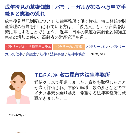
成年後見の基礎知識｜パラリーガルが知るべき申立手
続きと実務の流れ
成年後見登記制度について 法律事務所で働く皆様、特に相続や財
産管理の分野を担当されている方は、「後見人」という言葉を頻
繁に耳にすることでしょう。 近年、日本の急速な高齢化と認知症
患者の増加に伴い、高齢者の財産管理を巡 ...
パラリーガル
/
パラリー
パラリーガル・法律事務コラム
パラリーガル実務
ガルの仕事
/
弁護士
/
法律
/
法律事務
/
法律事務所
2025/6/7
T.Eさん ≫ 名古屋市内法律事務所
通信クラスで受講しました。資格を取得したこと
が高く評価され、年齢や転職回数の多さなどのマ
イナス要素を乗り越え、希望する法律事務所に就
職できました。 ...
インターメディエイト・パラリーガル修了生
修了生の声
2024/9/29