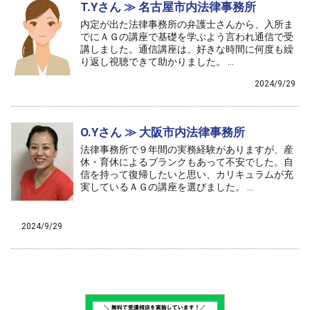
T.Yさん ≫ 名古屋市内法律事務所
内定が出た法律事務所の弁護士さんから、入所ま
でにＡＧの講座で基礎を学ぶよう言われ通信で受
講しました。通信講座は、好きな時間に何度も繰
り返し視聴できて助かりました。 ...
2024/9/29
アドバンスド・パラリーガル修了生
修了生の声
O.Yさん ≫ 大阪市内法律事務所
法律事務所で９年間の実務経験がありますが、産
休・育休によるブランクもあって不安でした。自
信を持って復帰したいと思い、カリキュラムが充
実しているＡＧの講座を選びました。 ...
インターメディエイト・パラリーガル修了生
修了生の声
2024/9/29