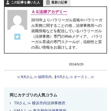
この記事を書いた人
最新の記事
ＡＧ法律アカデミー
2010年よりパラリーガル資格やパラリーガ
ル実務に関することの他，法律事務所への
就職情報などを配信しているパラリーガル
（法律事務）専門のWebメディア。 パラリ
ーガル育成の専門スクールが，信頼性と質
の高い情報をお届けします。
2024/9/29
アドバンスド・パラリーガル修了生
修了生の声
≪ N.Kさん ≫ 福岡市内...
‖
H.Rさん ≫ オースト... ≫
同じカテゴリの人気コラム
T.Rさん ≫ 横浜市内法律事務所
U.Mさん ≫ 東京都内法律事務所