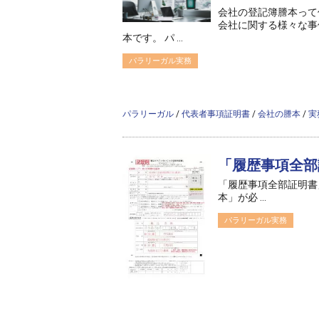
会社の登記簿謄本って
会社に関する様々な事
本です。 パ ...
パラリーガル実務
/home/ag-paralegal/paralegal.co.jp
Warning
: Attempt to read property "cat_n
content/t
パラリーガル
/
代表者事項証明書
/
会社の謄本
/
実
「履歴事項全部
「履歴事項全部証明書
本」が必 ...
パラリーガル実務
/home/ag-paralegal/paralegal.co.jp
Warning
: Attempt to read property "cat_n
content/t