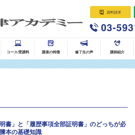
資料請求
パラリーガル資格講座 法律事務所に
就職・転職｜AG法律アカデミー
コース/受講料
講座の特徴
修了生の声
講師紹介
明書」と「履歴事項全部証明書」のどっちが必
謄本の基礎知識