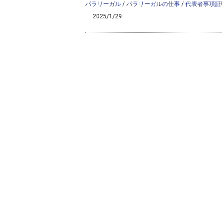
パラリーガル
/
パラリーガルの仕事
/
代表者事項証
2025/1/29