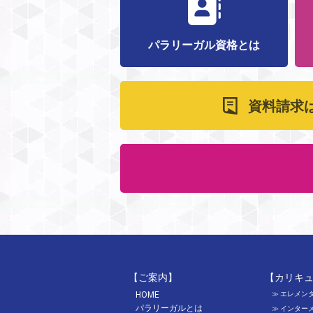
パラリーガル資格とは
資料請求
【ご案内】
【カリキ
HOME
≫
エレメン
パラリーガルとは
≫
インター