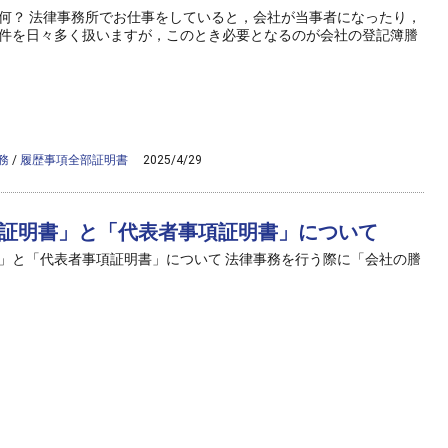
何？ 法律事務所でお仕事をしていると，会社が当事者になったり，
件を日々多く扱いますが，このとき必要となるのが会社の登記簿謄
/public_html/wp-content/themes/ag2017/archive.php on line
50
">
ame" on null in
/home/ag-paralegal/paralegal.co.jp/public_html/wp-
hemes/ag2017/archive.php
on line
50
務
/
履歴事項全部証明書
2025/4/29
証明書」と「代表者事項証明書」について
」と「代表者事項証明書」について 法律事務を行う際に「会社の謄
/public_html/wp-content/themes/ag2017/archive.php on line
50
">
ame" on null in
/home/ag-paralegal/paralegal.co.jp/public_html/wp-
hemes/ag2017/archive.php
on line
50