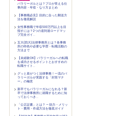
パラリーガルとは？プロが答える仕
事内容・年収・なり方まとめ
【事務職必見】目的に合った郵送方
法を徹底解説
女性事務職で年収500万円以上を目
指すには？2つの道到達ロードマッ
プ完全ガイ…
五大(四大)法律事務所とは？各事務
所の特色や必要な学歴・転職活動の
方法まで
【未経験OK】パラリーガルへの転職
を成功させるポイントとおすすめの
転職サイト…
グッと差がつく法律事務！一流のパ
ラリーガルが実践する「封筒マナ
ー」の極意
新卒でもパラリーガルになれる？新
卒で法律事務所に就職するために知
っておくべき…
「公正証書」とは？ — 効力・メリッ
ト・費用・作成方法を徹底ガイド