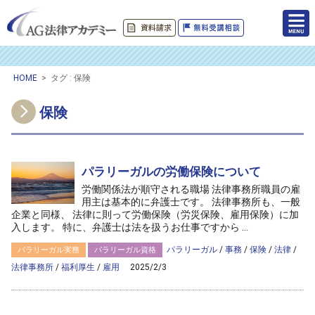
HOME
>
タグ : 保険
保険
パラリーガルの労働保険について
労働関係法が順守される職場 法律事務所職員の雇
用主は基本的に弁護士です。 法律事務所も、一般
企業と同様、 法律に則って労働保険（労災保険、雇用保険）に加
入します。 特に、弁護士は法を扱うお仕事ですから ...
パラリーガル
/
事務
/
保険
/
法律
/
パラリーガル実務
パラリーガル資格
法律事務所
/
福利厚生
/
雇用
2025/2/3