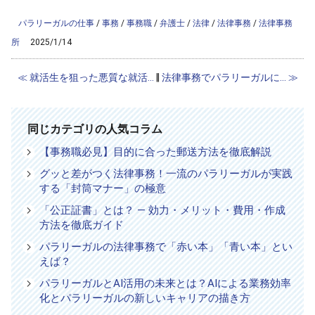
column.php
on line
56
パラリーガルの仕事
/
事務
/
事務職
/
弁護士
/
法律
/
法律事務
/
法律事務
所
2025/1/14
≪ 就活生を狙った悪質な就活...
‖
法律事務でパラリーガルに... ≫
同じカテゴリの人気コラム
【事務職必見】目的に合った郵送方法を徹底解説
グッと差がつく法律事務！一流のパラリーガルが実践
する「封筒マナー」の極意
「公正証書」とは？ — 効力・メリット・費用・作成
方法を徹底ガイド
パラリーガルの法律事務で「赤い本」「青い本」とい
えば？
パラリーガルとAI活用の未来とは？AIによる業務効率
化とパラリーガルの新しいキャリアの描き方