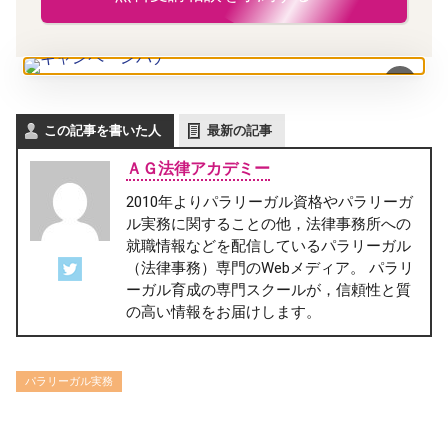
×
この記事を書いた人
最新の記事
ＡＧ法律アカデミー
2010年よりパラリーガル資格やパラリーガ
ル実務に関することの他，法律事務所への
就職情報などを配信しているパラリーガル
（法律事務）専門のWebメディア。 パラリ
ーガル育成の専門スクールが，信頼性と質
の高い情報をお届けします。
パラリーガル実務
/home/ag-paralegal/paralegal.co.jp/public_html/wp-
content/themes/ag2017/single-column.php on line
56
">
Warning
: Attempt to read property "cat_name" on null in
/home/ag-
paralegal/paralegal.co.jp/public_html/wp-content/themes/ag2017/single-