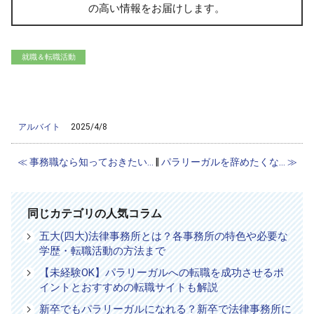
の高い情報をお届けします。
就職＆転職活動
/home/ag-paralegal/paralegal.co.jp/public_html/wp-
content/themes/ag2017/single-column.php on line
56
">
Warning
: Attempt to read property "cat_name" on null in
/home/ag-
paralegal/paralegal.co.jp/public_html/wp-content/themes/ag2017/single-
column.php
on line
56
アルバイト
2025/4/8
≪ 事務職なら知っておきたい...
‖
パラリーガルを辞めたくな... ≫
同じカテゴリの人気コラム
五大(四大)法律事務所とは？各事務所の特色や必要な
学歴・転職活動の方法まで
【未経験OK】パラリーガルへの転職を成功させるポ
イントとおすすめの転職サイトも解説
新卒でもパラリーガルになれる？新卒で法律事務所に