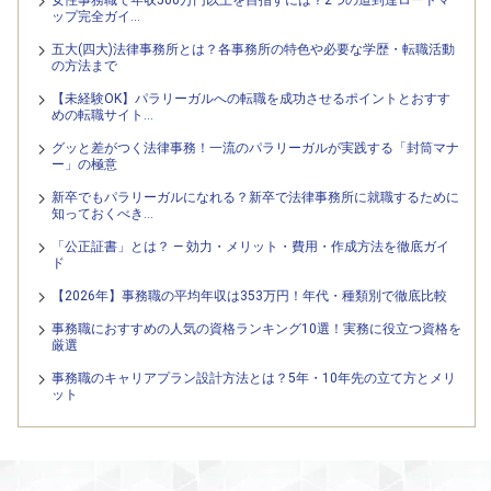
女性事務職で年収500万円以上を目指すには？2つの道到達ロードマ
ップ完全ガイ…
五大(四大)法律事務所とは？各事務所の特色や必要な学歴・転職活動
の方法まで
【未経験OK】パラリーガルへの転職を成功させるポイントとおすす
めの転職サイト…
グッと差がつく法律事務！一流のパラリーガルが実践する「封筒マナ
ー」の極意
新卒でもパラリーガルになれる？新卒で法律事務所に就職するために
知っておくべき…
「公正証書」とは？ — 効力・メリット・費用・作成方法を徹底ガイ
ド
【2026年】事務職の平均年収は353万円！年代・種類別で徹底比較
事務職におすすめの人気の資格ランキング10選！実務に役立つ資格を
厳選
事務職のキャリアプラン設計方法とは？5年・10年先の立て方とメリ
ット