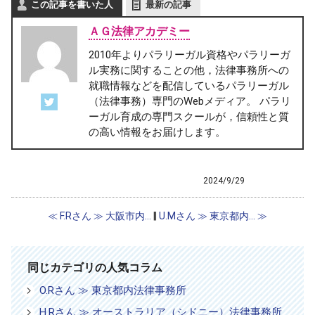
この記事を書いた人
最新の記事
ＡＧ法律アカデミー
2010年よりパラリーガル資格やパラリーガ
ル実務に関することの他，法律事務所への
就職情報などを配信しているパラリーガル
（法律事務）専門のWebメディア。 パラリ
ーガル育成の専門スクールが，信頼性と質
の高い情報をお届けします。
2024/9/29
エレメンタリー・パラリーガル修了生
修了生の声
≪ F.Rさん ≫ 大阪市内...
‖
U.Mさん ≫ 東京都内... ≫
同じカテゴリの人気コラム
O.Rさん ≫ 東京都内法律事務所
H.Rさん ≫ オーストラリア（シドニー）法律事務所