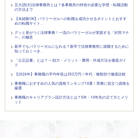
五大(四大)法律事務所とは？各事務所の特色や必要な学歴・転職活動
の方法まで
【未経験OK】パラリーガルへの転職を成功させるポイントとおすす
めの転職サイト…
グッと差がつく法律事務！一流のパラリーガルが実践する「封筒マナ
ー」の極意
新卒でもパラリーガルになれる？新卒で法律事務所に就職するために
知っておくべき…
「公正証書」とは？ — 効力・メリット・費用・作成方法を徹底ガイ
ド
【2026年】事務職の平均年収は353万円！年代・種類別で徹底比較
事務職におすすめの人気の資格ランキング10選！実務に役立つ資格を
厳選
事務職のキャリアプラン設計方法とは？5年・10年先の立て方とメリ
ット