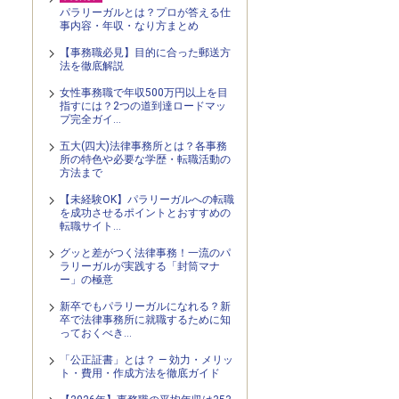
パラリーガルとは？プロが答える仕
事内容・年収・なり方まとめ
【事務職必見】目的に合った郵送方
法を徹底解説
女性事務職で年収500万円以上を目
指すには？2つの道到達ロードマッ
プ完全ガイ…
五大(四大)法律事務所とは？各事務
所の特色や必要な学歴・転職活動の
方法まで
【未経験OK】パラリーガルへの転職
を成功させるポイントとおすすめの
転職サイト…
グッと差がつく法律事務！一流のパ
ラリーガルが実践する「封筒マナ
ー」の極意
新卒でもパラリーガルになれる？新
卒で法律事務所に就職するために知
っておくべき…
「公正証書」とは？ — 効力・メリッ
ト・費用・作成方法を徹底ガイド