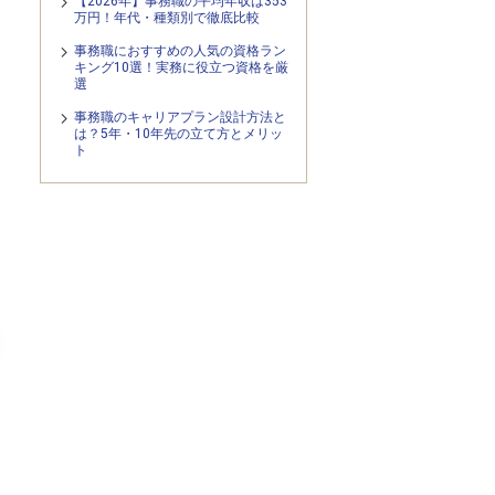
【2026年】事務職の平均年収は353
万円！年代・種類別で徹底比較
事務職におすすめの人気の資格ラン
キング10選！実務に役立つ資格を厳
選
事務職のキャリアプラン設計方法と
は？5年・10年先の立て方とメリッ
ト