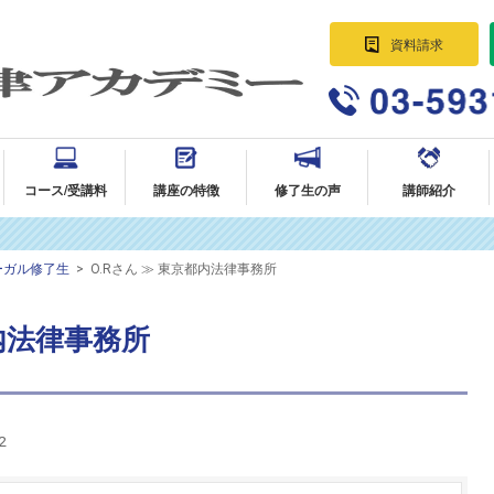
資料請求
パラリーガル資格講座 法律事務所に
就職・転職｜AG法律アカデミー
コース/受講料
講座の特徴
修了生の声
講師紹介
ーガル修了生
>
O.Rさん ≫ 東京都内法律事務所
都内法律事務所
2