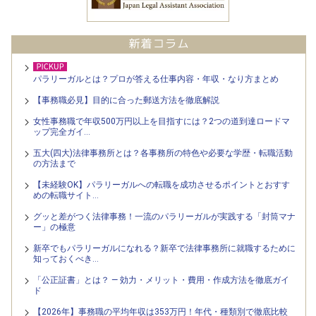
パラリーガルとは？プロが答える仕事内容・年収・なり方まとめ
【事務職必見】目的に合った郵送方法を徹底解説
女性事務職で年収500万円以上を目指すには？2つの道到達ロードマ
ップ完全ガイ…
五大(四大)法律事務所とは？各事務所の特色や必要な学歴・転職活動
の方法まで
【未経験OK】パラリーガルへの転職を成功させるポイントとおすす
めの転職サイト…
グッと差がつく法律事務！一流のパラリーガルが実践する「封筒マナ
ー」の極意
新卒でもパラリーガルになれる？新卒で法律事務所に就職するために
知っておくべき…
「公正証書」とは？ — 効力・メリット・費用・作成方法を徹底ガイ
ド
【2026年】事務職の平均年収は353万円！年代・種類別で徹底比較