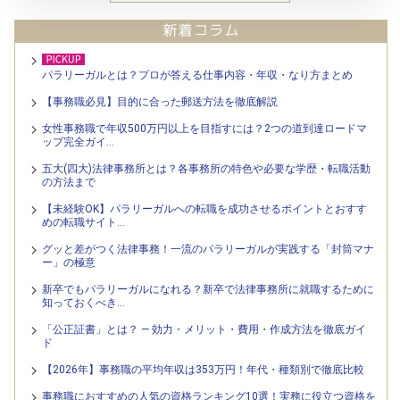
×
パラリーガルとは？プロが答える仕事内容・年収・なり方まとめ
【事務職必見】目的に合った郵送方法を徹底解説
女性事務職で年収500万円以上を目指すには？2つの道到達ロードマ
ップ完全ガイ…
五大(四大)法律事務所とは？各事務所の特色や必要な学歴・転職活動
の方法まで
【未経験OK】パラリーガルへの転職を成功させるポイントとおすす
めの転職サイト…
グッと差がつく法律事務！一流のパラリーガルが実践する「封筒マナ
ー」の極意
新卒でもパラリーガルになれる？新卒で法律事務所に就職するために
知っておくべき…
「公正証書」とは？ — 効力・メリット・費用・作成方法を徹底ガイ
ド
【2026年】事務職の平均年収は353万円！年代・種類別で徹底比較
事務職におすすめの人気の資格ランキング10選！実務に役立つ資格を