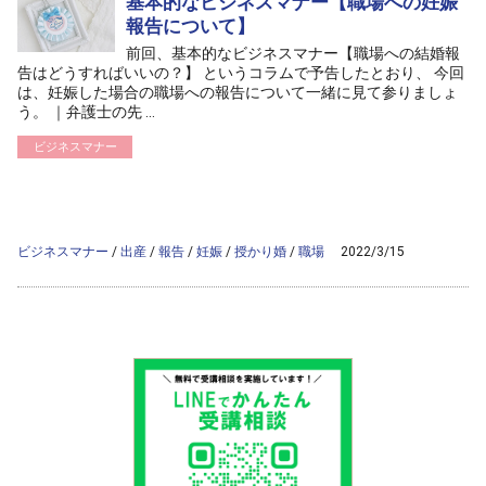
基本的なビジネスマナー【職場への妊娠
報告について】
前回、基本的なビジネスマナー【職場への結婚報
告はどうすればいいの？】 というコラムで予告したとおり、 今回
は、妊娠した場合の職場への報告について一緒に見て参りましょ
う。 ｜弁護士の先 ...
ビジネスマナー
/home/ag-paralegal/paralegal.co.jp/public_html/wp-
content/themes/ag2017/archive.php on line
50
">
Warning
: Attempt to read property "cat_name" on null in
/home/ag-
paralegal/paralegal.co.jp/public_html/wp-
content/themes/ag2017/archive.php
on line
50
ビジネスマナー
/
出産
/
報告
/
妊娠
/
授かり婚
/
職場
2022/3/15