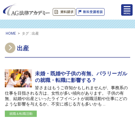
HOME
>
タグ : 出産
出産
未婚・既婚や子供の有無、パラリーガル
の就職・転職に影響する？
皆さまはもうご存知かもしれませんが、事務系の
仕事を目指される方は、女性が多い傾向があります。 子供の有
無、結婚や出産といったライフイベントが就職活動や仕事にどの
ような影響を与えるか、不安に感じる方も多いかも ...
就職＆転職活動
/home/ag-paralegal/paralegal.co.jp/public_html/wp-
content/themes/ag2017/archive.php on line
50
">
Warning
: Attempt to read property "cat_name" on null in
/home/ag-
paralegal/paralegal.co.jp/public_html/wp-