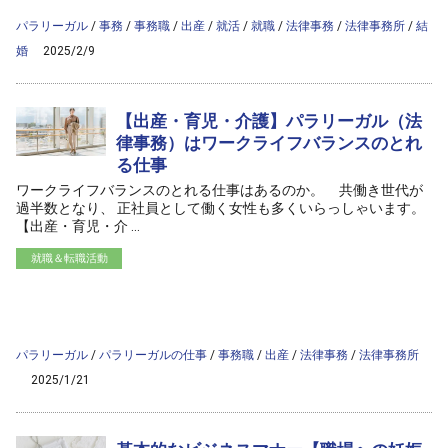
content/themes/ag2017/archive.php
on line
50
パラリーガル
/
事務
/
事務職
/
出産
/
就活
/
就職
/
法律事務
/
法律事務所
/
結
婚
2025/2/9
【出産・育児・介護】パラリーガル（法
律事務）はワークライフバランスのとれ
る仕事
ワークライフバランスのとれる仕事はあるのか。 共働き世代が
過半数となり、 正社員として働く女性も多くいらっしゃいます。
【出産・育児・介 ...
就職＆転職活動
/home/ag-paralegal/paralegal.co.jp/public_html/wp-
content/themes/ag2017/archive.php on line
50
">
Warning
: Attempt to read property "cat_name" on null in
/home/ag-
paralegal/paralegal.co.jp/public_html/wp-
content/themes/ag2017/archive.php
on line
50
パラリーガル
/
パラリーガルの仕事
/
事務職
/
出産
/
法律事務
/
法律事務所
2025/1/21