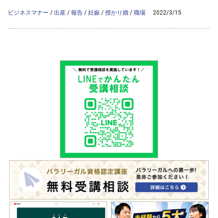
content/themes/ag2017/archive.php
on line
50
ビジネスマナー
/
出産
/
報告
/
妊娠
/
授かり婚
/
職場
2022/3/15