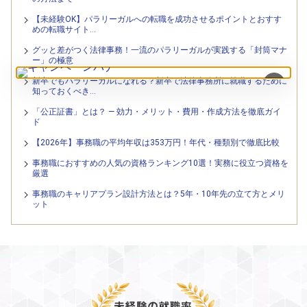
【未経験OK】パラリーガルへの転職を成功させるポイントとおすす
めの転職サイト…
グッと差がつく法律事務！一流のパラリーガルが実践する「封筒マナ
ー」の極意
新卒でもパラリーガルになれる？新卒で法律事務所に就職するために
×
知っておくべき…
「公正証書」とは？ — 効力・メリット・費用・作成方法を徹底ガイ
ド
【2026年】事務職の平均年収は353万円！年代・種類別で徹底比較
事務職におすすめの人気の資格ランキング10選！実務に役立つ資格を
厳選
事務職のキャリアプラン設計方法とは？5年・10年先の立て方とメリ
ット