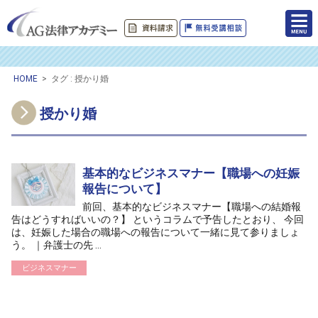
HOME
>
タグ : 授かり婚
授かり婚
基本的なビジネスマナー【職場への妊娠
報告について】
前回、基本的なビジネスマナー【職場への結婚報
告はどうすればいいの？】 というコラムで予告したとおり、 今回
は、妊娠した場合の職場への報告について一緒に見て参りましょ
う。 ｜弁護士の先 ...
ビジネスマナー
/home/ag-paralegal/paralegal.co.jp/public_html/wp-
content/themes/ag2017/archive.php on line
50
">
Warning
: Attempt to read property "cat_name" on null in
/home/ag-
paralegal/paralegal.co.jp/public_html/wp-