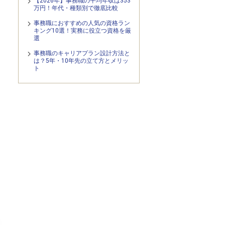
【2026年】事務職の平均年収は353
万円！年代・種類別で徹底比較
事務職におすすめの人気の資格ラン
キング10選！実務に役立つ資格を厳
選
事務職のキャリアプラン設計方法と
は？5年・10年先の立て方とメリッ
ト