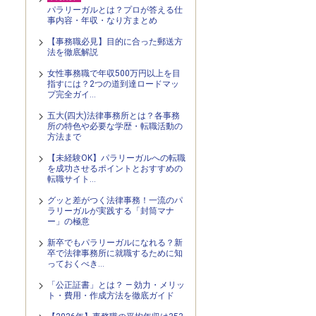
パラリーガルとは？プロが答える仕
事内容・年収・なり方まとめ
【事務職必見】目的に合った郵送方
法を徹底解説
女性事務職で年収500万円以上を目
指すには？2つの道到達ロードマッ
プ完全ガイ…
五大(四大)法律事務所とは？各事務
所の特色や必要な学歴・転職活動の
方法まで
【未経験OK】パラリーガルへの転職
を成功させるポイントとおすすめの
転職サイト…
グッと差がつく法律事務！一流のパ
ラリーガルが実践する「封筒マナ
ー」の極意
新卒でもパラリーガルになれる？新
卒で法律事務所に就職するために知
っておくべき…
「公正証書」とは？ — 効力・メリッ
ト・費用・作成方法を徹底ガイド