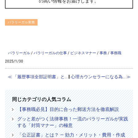
の高い情報をお届けします。
パラリーガル実務
/home/ag-paralegal/paralegal.co.jp/public_html/wp-
content/themes/ag2017/single-column.php on line
56
">
Warning
: Attempt to read property "cat_name" on null in
/home/ag-
paralegal/paralegal.co.jp/public_html/wp-content/themes/ag2017/single-
column.php
on line
56
パラリーガル
/
パラリーガルの仕事
/
ビジネスマナー
/
事務
/
事務職
2025/1/30
≪ 「履歴事項全部証明書」と...
‖
心理カウンセラーになる為... ≫
同じカテゴリの人気コラム
【事務職必見】目的に合った郵送方法を徹底解説
グッと差がつく法律事務！一流のパラリーガルが実践
する「封筒マナー」の極意
「公正証書」とは？ — 効力・メリット・費用・作成