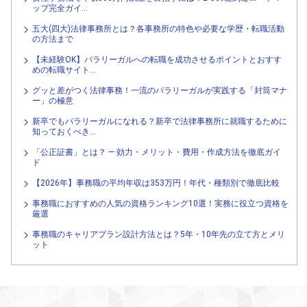
ップ完全ガイ…
五大(四大)法律事務所とは？各事務所の特色や必要な学歴・転職活動
の方法まで
【未経験OK】パラリーガルへの転職を成功させるポイントとおすす
めの転職サイト…
グッと差がつく法律事務！一流のパラリーガルが実践する「封筒マナ
ー」の極意
新卒でもパラリーガルになれる？新卒で法律事務所に就職するために
知っておくべき…
「公正証書」とは？ — 効力・メリット・費用・作成方法を徹底ガイ
ド
【2026年】事務職の平均年収は353万円！年代・種類別で徹底比較
事務職におすすめの人気の資格ランキング10選！実務に役立つ資格を
厳選
事務職のキャリアプラン設計方法とは？5年・10年先の立て方とメリ
ット