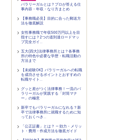
パラリーガルとは？プロが答える仕
事内容・年収・なり方まとめ
【事務職必見】目的に合った郵送方
法を徹底解説
女性事務職で年収500万円以上を目
指すには？2つの道到達ロードマッ
プ完全ガイ…
五大(四大)法律事務所とは？各事務
所の特色や必要な学歴・転職活動の
方法まで
【未経験OK】パラリーガルへの転職
を成功させるポイントとおすすめの
転職サイト…
グッと差がつく法律事務！一流のパ
ラリーガルが実践する「封筒マナ
ー」の極意
新卒でもパラリーガルになれる？新
卒で法律事務所に就職するために知
っておくべき…
「公正証書」とは？ — 効力・メリッ
ト・費用・作成方法を徹底ガイド