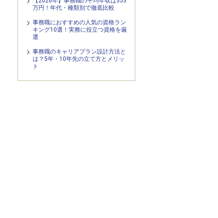
【2026年】事務職の平均年収は353
万円！年代・種類別で徹底比較
事務職におすすめの人気の資格ラン
キング10選！実務に役立つ資格を厳
選
事務職のキャリアプラン設計方法と
は？5年・10年先の立て方とメリッ
ト