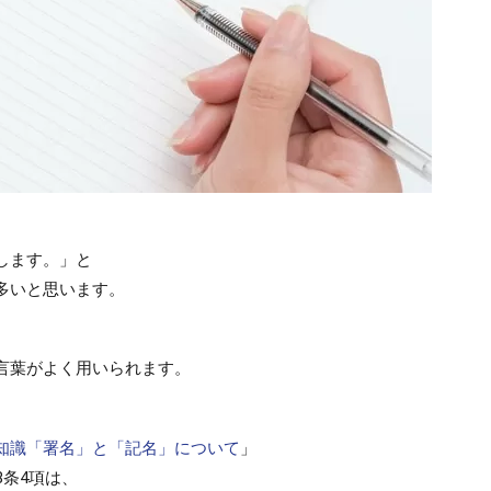
します。」と
多いと思います。
言葉がよく用いられます。
知識「署名」と「記名」について
」
8条4項は、