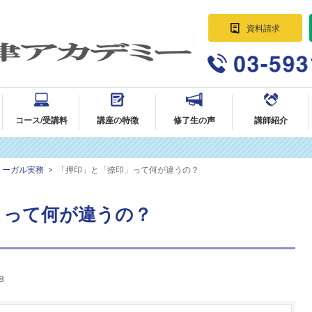
資料請求
パラリーガル資格講座 法律事務所に
就職・転職｜AG法律アカデミー
コース/受講料
講座の特徴
修了生の声
講師紹介
リーガル実務
>
「押印」と「捺印」って何が違うの？
」って何が違うの？
8