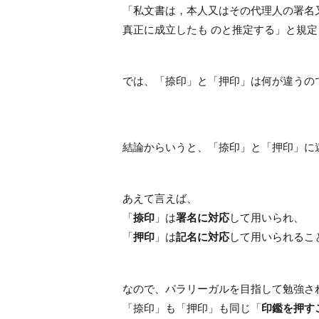
「私文書は，本人又はその代理人の署名
真正に成立したも のと推定する」と規
では、「捺印」と「押印」は何が違うの
結論からいうと、「捺印」と「押印」に
あえて言えば、
「
捺印
」は
署名に対応
して用いられ、
「
押印
」は
記名に対応
して用いられるこ
なので、パラリーガルを目指して勉強さ
「捺印」も「押印」も同じ「
印鑑を押す