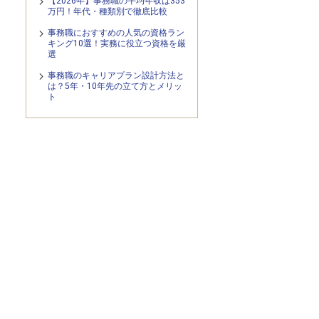
【2026年】事務職の平均年収は353
万円！年代・種類別で徹底比較
事務職におすすめの人気の資格ラン
キング10選！実務に役立つ資格を厳
選
事務職のキャリアプラン設計方法と
は？5年・10年先の立て方とメリッ
ト