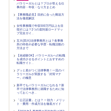
パラリーガルとは？プロが答える仕
事内容・年収・なり方まとめ
【事務職必見】目的に合った郵送方
法を徹底解説
女性事務職で年収500万円以上を目
指すには？2つの道到達ロードマッ
プ完全ガイ…
五大(四大)法律事務所とは？各事務
所の特色や必要な学歴・転職活動の
方法まで
【未経験OK】パラリーガルへの転職
を成功させるポイントとおすすめの
転職サイト…
グッと差がつく法律事務！一流のパ
ラリーガルが実践する「封筒マナ
ー」の極意
新卒でもパラリーガルになれる？新
卒で法律事務所に就職するために知
っておくべき…
「公正証書」とは？ — 効力・メリッ
ト・費用・作成方法を徹底ガイド