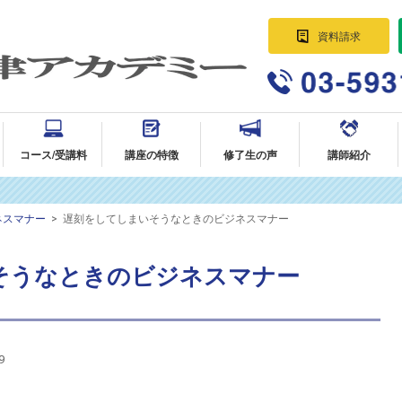
資料請求
パラリーガル資格講座 法律事務所に
就職・転職｜AG法律アカデミー
コース/受講料
講座の特徴
修了生の声
講師紹介
ネスマナー
>
遅刻をしてしまいそうなときのビジネスマナー
そうなときのビジネスマナー
9