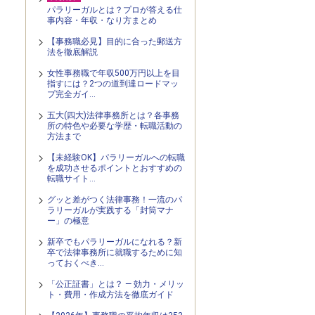
パラリーガルとは？プロが答える仕
事内容・年収・なり方まとめ
【事務職必見】目的に合った郵送方
法を徹底解説
女性事務職で年収500万円以上を目
指すには？2つの道到達ロードマッ
プ完全ガイ…
五大(四大)法律事務所とは？各事務
所の特色や必要な学歴・転職活動の
方法まで
【未経験OK】パラリーガルへの転職
を成功させるポイントとおすすめの
転職サイト…
グッと差がつく法律事務！一流のパ
ラリーガルが実践する「封筒マナ
ー」の極意
新卒でもパラリーガルになれる？新
卒で法律事務所に就職するために知
っておくべき…
「公正証書」とは？ — 効力・メリッ
ト・費用・作成方法を徹底ガイド