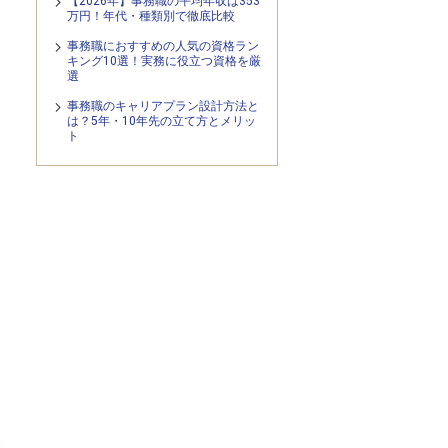
【2026年】事務職の平均年収は353
万円！年代・種類別で徹底比較
事務職におすすめの人気の資格ラン
キング10選！実務に役立つ資格を厳
選
事務職のキャリアプラン設計方法と
は？5年・10年先の立て方とメリッ
ト