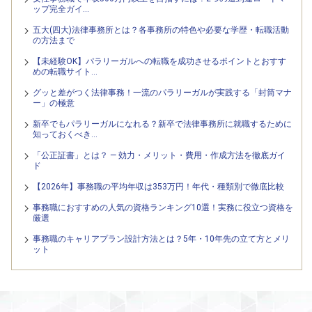
ップ完全ガイ…
五大(四大)法律事務所とは？各事務所の特色や必要な学歴・転職活動
の方法まで
【未経験OK】パラリーガルへの転職を成功させるポイントとおすす
めの転職サイト…
グッと差がつく法律事務！一流のパラリーガルが実践する「封筒マナ
ー」の極意
新卒でもパラリーガルになれる？新卒で法律事務所に就職するために
知っておくべき…
「公正証書」とは？ — 効力・メリット・費用・作成方法を徹底ガイ
ド
【2026年】事務職の平均年収は353万円！年代・種類別で徹底比較
事務職におすすめの人気の資格ランキング10選！実務に役立つ資格を
厳選
事務職のキャリアプラン設計方法とは？5年・10年先の立て方とメリ
ット