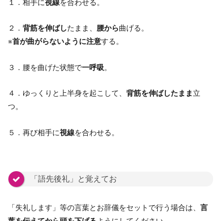
１．相手に
視線
を合わせる。
２．
背筋を伸ばし
たまま、
腰から
曲げる。
※
首が曲がらないように注意
する。
３．腰を曲げた状態で
一呼吸
。
４．ゆっくりと上半身を起こして、
背筋を伸ばしたまま
立
つ。
５．再び相手に
視線
を合わせる。
「語先後礼」と覚えてお
「失礼します」等の言葉とお辞儀をセットで行う場合は、
言