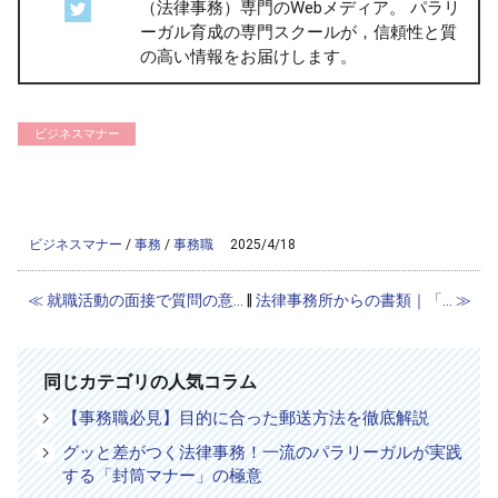
（法律事務）専門のWebメディア。 パラリ
ーガル育成の専門スクールが，信頼性と質
の高い情報をお届けします。
ビジネスマナー
/home/ag-paralegal/paralegal.co.jp/public_html/wp-
content/themes/ag2017/single-column.php on line
56
">
Warning
: Attempt to read property "cat_name" on null in
/home/ag-
paralegal/paralegal.co.jp/public_html/wp-content/themes/ag2017/single-
column.php
on line
56
ビジネスマナー
/
事務
/
事務職
2025/4/18
≪ 就職活動の面接で質問の意...
‖
法律事務所からの書類｜「... ≫
同じカテゴリの人気コラム
【事務職必見】目的に合った郵送方法を徹底解説
グッと差がつく法律事務！一流のパラリーガルが実践
する「封筒マナー」の極意