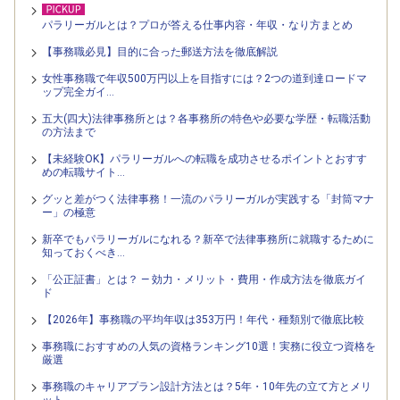
パラリーガルとは？プロが答える仕事内容・年収・なり方まとめ
【事務職必見】目的に合った郵送方法を徹底解説
女性事務職で年収500万円以上を目指すには？2つの道到達ロードマ
ップ完全ガイ…
五大(四大)法律事務所とは？各事務所の特色や必要な学歴・転職活動
の方法まで
【未経験OK】パラリーガルへの転職を成功させるポイントとおすす
めの転職サイト…
グッと差がつく法律事務！一流のパラリーガルが実践する「封筒マナ
ー」の極意
新卒でもパラリーガルになれる？新卒で法律事務所に就職するために
知っておくべき…
「公正証書」とは？ — 効力・メリット・費用・作成方法を徹底ガイ
ド
【2026年】事務職の平均年収は353万円！年代・種類別で徹底比較
事務職におすすめの人気の資格ランキング10選！実務に役立つ資格を
厳選
事務職のキャリアプラン設計方法とは？5年・10年先の立て方とメリ