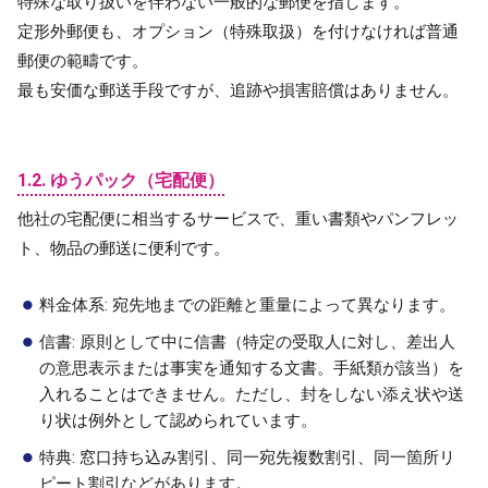
特殊な取り扱いを伴わない一般的な郵便を指します。
定形外郵便も、オプション（特殊取扱）を付けなければ普通
郵便の範疇です。
最も安価な郵送手段ですが、追跡や損害賠償はありません。
1.2. ゆうパック（宅配便）
他社の宅配便に相当するサービスで、重い書類やパンフレッ
ト、物品の郵送に便利です。
料金体系
: 宛先地までの距離と重量によって異なります。
信書
: 原則として中に信書（特定の受取人に対し、差出人
の意思表示または事実を通知する文書。手紙類が該当）を
入れることはできません。ただし、封をしない添え状や送
り状は例外として認められています。
特典
: 窓口持ち込み割引、同一宛先複数割引、同一箇所リ
ピート割引などがあります。