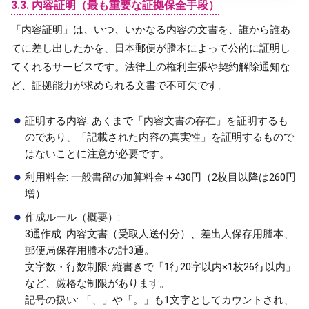
3.3. 内容証明（最も重要な証拠保全手段）
「内容証明」は、いつ、いかなる内容の文書を、誰から誰あ
てに差し出したかを、日本郵便が謄本によって公的に証明し
てくれるサービスです。法律上の権利主張や契約解除通知な
ど、証拠能力が求められる文書で不可欠です。
証明する内容: あくまで「内容文書の存在」を証明するも
のであり、「記載された内容の真実性」を証明するもので
はないことに注意が必要です。
利用料金: 一般書留の加算料金＋430円（2枚目以降は260円
増）
作成ルール（概要）:
3通作成: 内容文書（受取人送付分）、差出人保存用謄本、
郵便局保存用謄本の計3通。
文字数・行数制限: 縦書きで「1行20字以内×1枚26行以内」
など、厳格な制限があります。
記号の扱い: 「、」や「。」も1文字としてカウントされ、