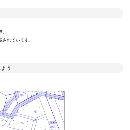
界、
載されています。
みよう
。