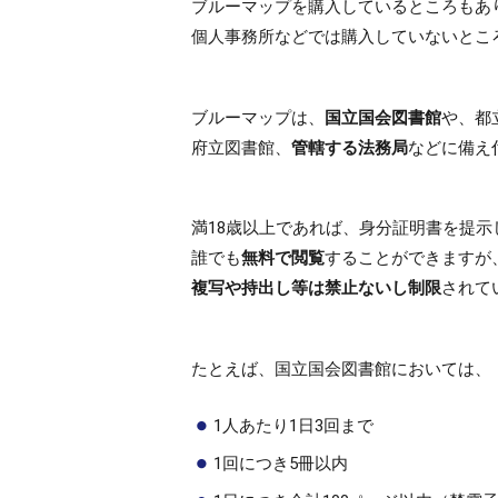
ブルーマップを購入しているところもあ
個人事務所などでは購入していないとこ
ブルーマップは、
国立国会図書館
や、都
府立図書館、
管轄する法務局
などに備え
満18歳以上であれば、身分証明書を提示
誰でも
無料で閲覧
することができますが
複写や持出し等は禁止ないし制限
されて
たとえば、国立国会図書館においては、
1人あたり1日3回まで
1回につき5冊以内