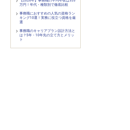
【2026年】事務職の平均年収は353
万円！年代・種類別で徹底比較
事務職におすすめの人気の資格ラン
キング10選！実務に役立つ資格を厳
選
事務職のキャリアプラン設計方法と
は？5年・10年先の立て方とメリッ
ト