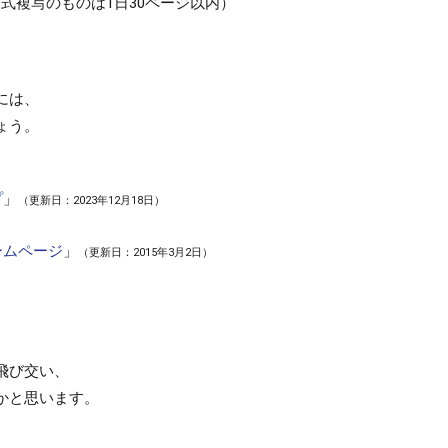
子式複写のものは1日30ページ以内）
には、
ょう。
プ
」
（更新日：2023年12月18日）
ームページ
」
（更新日：2015年3月2日）
飛び交い、
かと思います。