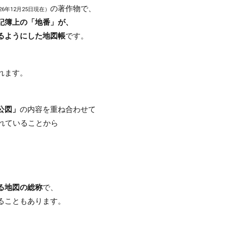
の著作物で、
6年12月25日現在）
記簿上の「地番」が、
るようにした地図帳
です。
れます。
公図」
の内容を重ね合わせて
れていることから
る地図の総称
で、
ることもあります。