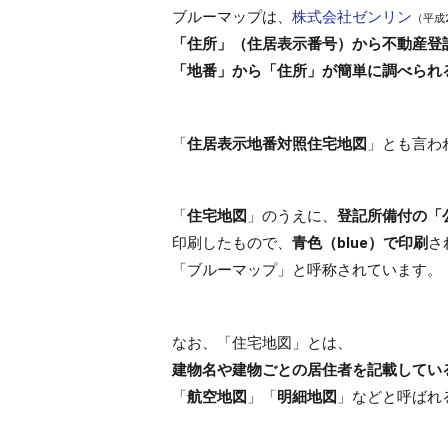
ブルーマップは、
株式会社ゼンリン
（平成2
「住所」（住居表示番号）から
不動産登
「地番」から「住所」が簡単に調べられ
「
住居表示地番対照住宅地図
」とも言わ
「
住宅地図
」のうえに、
登記所備付の「
印刷したもので、
青色（blue）で印刷
さ
「ブルーマップ」と呼称されています。
なお、「住宅地図」とは、
建物名や建物ごとの居住者を記載してい
「
航空地図
」「
明細地図
」などと呼ばれ