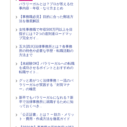
パラリーガルとは？プロが答える仕
事内容・年収・なり方まとめ
【事務職必見】目的に合った郵送方
法を徹底解説
女性事務職で年収500万円以上を目
指すには？2つの道到達ロードマッ
プ完全ガイ…
五大(四大)法律事務所とは？各事務
所の特色や必要な学歴・転職活動の
方法まで
【未経験OK】パラリーガルへの転職
を成功させるポイントとおすすめの
転職サイト…
グッと差がつく法律事務！一流のパ
ラリーガルが実践する「封筒マナ
ー」の極意
新卒でもパラリーガルになれる？新
卒で法律事務所に就職するために知
っておくべき…
「公正証書」とは？ — 効力・メリッ
ト・費用・作成方法を徹底ガイド