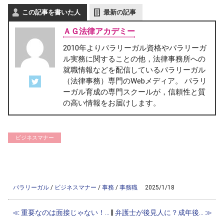
この記事を書いた人
最新の記事
ＡＧ法律アカデミー
2010年よりパラリーガル資格やパラリーガ
ル実務に関することの他，法律事務所への
就職情報などを配信しているパラリーガル
（法律事務）専門のWebメディア。 パラリ
ーガル育成の専門スクールが，信頼性と質
の高い情報をお届けします。
ビジネスマナー
/home/ag-paralegal/paralegal.co.jp/public_html/wp-
content/themes/ag2017/single-column.php on line
56
">
Warning
: Attempt to read property "cat_name" on null in
/home/ag-
paralegal/paralegal.co.jp/public_html/wp-content/themes/ag2017/single-
column.php
on line
56
パラリーガル
/
ビジネスマナー
/
事務
/
事務職
2025/1/18
≪ 重要なのは面接じゃない！...
‖
弁護士が後見人に？成年後... ≫