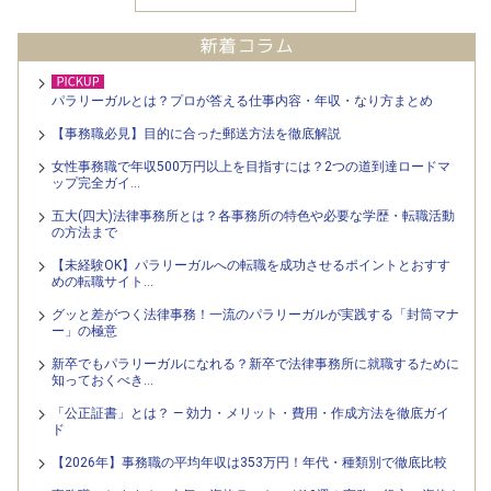
パラリーガルとは？プロが答える仕事内容・年収・なり方まとめ
【事務職必見】目的に合った郵送方法を徹底解説
女性事務職で年収500万円以上を目指すには？2つの道到達ロードマ
ップ完全ガイ…
五大(四大)法律事務所とは？各事務所の特色や必要な学歴・転職活動
の方法まで
【未経験OK】パラリーガルへの転職を成功させるポイントとおすす
めの転職サイト…
グッと差がつく法律事務！一流のパラリーガルが実践する「封筒マナ
ー」の極意
新卒でもパラリーガルになれる？新卒で法律事務所に就職するために
知っておくべき…
「公正証書」とは？ — 効力・メリット・費用・作成方法を徹底ガイ
ド
【2026年】事務職の平均年収は353万円！年代・種類別で徹底比較