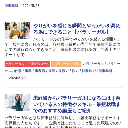
律事務所
2024/5/28
やりがいを感じる瞬間とやりがいを高め
る為にできること【パラリーガル】
パラリーガルの仕事でやりがいを感じる場面とし
て一般的に言われるのは、取り扱う業務が専門的で法律問題につ
いての試行錯誤ができること、法律相談に訪れる方、弁護士のサ
ポートがで ...
パラリーガル
/
パラリー
パラリーガル・法律事務コラム
パラリーガル実務
ガルの仕事
/
事務
/
事務職
/
就活
/
就職
/
法律
/
法律事務
/
法律事務所
2024/5/20
未経験からパラリーガルになるには｜向
いている人の特徴やスキル・最短就職ま
でのおすすめ講座もご紹介
パラリーガルとは法律事務所に所属し、弁護士業務をサポートす
る職種の人たちです。 企業とはまたちょっと違った環境でのお