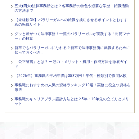
五大(四大)法律事務所とは？各事務所の特色や必要な学歴・転職活動
の方法まで
【未経験OK】パラリーガルへの転職を成功させるポイントとおすす
めの転職サイト…
グッと差がつく法律事務！一流のパラリーガルが実践する「封筒マナ
ー」の極意
新卒でもパラリーガルになれる？新卒で法律事務所に就職するために
知っておくべき…
「公正証書」とは？ — 効力・メリット・費用・作成方法を徹底ガイ
ド
【2026年】事務職の平均年収は353万円！年代・種類別で徹底比較
事務職におすすめの人気の資格ランキング10選！実務に役立つ資格を
厳選
事務職のキャリアプラン設計方法とは？5年・10年先の立て方とメリ
ット