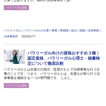
仕事ではありますが、都内の法律事務所であ ...
パラリーガル資格
/home/ag-paralegal/paralegal.co.jp/public_html/wp-
content/themes/ag2017/archive.php on line
50
">
Warning
: Attempt to read property "cat_name" on null in
/home/ag-
paralegal/paralegal.co.jp/public_html/wp-
content/themes/ag2017/archive.php
on line
50
パラリーガル
/
パラリーガルの仕事
/
事務
/
事務職
/
就活
/
就職
/
法律事務
/
法律事務所
2024/5/17
パラリーガル向けの資格おすすめ３種｜
認定資格、パラリーガル心理士・秘書検
定について徹底比較
パラリーガルとは弁護士の指示・監督のもとで法律事務を行う仕
事のことです。つまり、パラリーガルとは、弁護士が執り行う法
律事務を補助する一つの専門職です。 しかし、 ...
パラリーガル資格
/home/ag-paralegal/paralegal.co.jp/public_html/wp-
content/themes/ag2017/archive.php on line
50
">
Warning
: Attempt to read property "cat_name" on null in
/home/ag-
paralegal/paralegal.co.jp/public_html/wp-
content/themes/ag2017/archive.php
on line
50