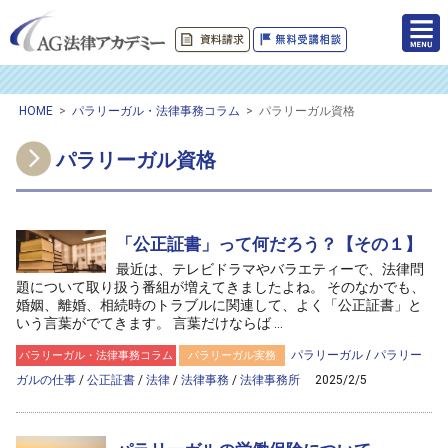
HOME
>
パラリーガル・法律事務コラム
>
パラリーガル資格
パラリーガル資格
「公正証書」って何だろう？【その１】
最近は、テレビドラマやバラエティーで、法律問
題について取り扱う番組が増えてきましたよね。 そのなかでも、
婚姻、離婚、相続時のトラブルに関連して、よく「公正証書」と
いう言葉がでてきます。 言葉だけならば ...
パラリーガル
/
パラリー
パラリーガル・法律事務コラム
パラリーガル実務
ガルの仕事
/
公正証書
/
法律
/
法律事務
/
法律事務所
2025/2/5