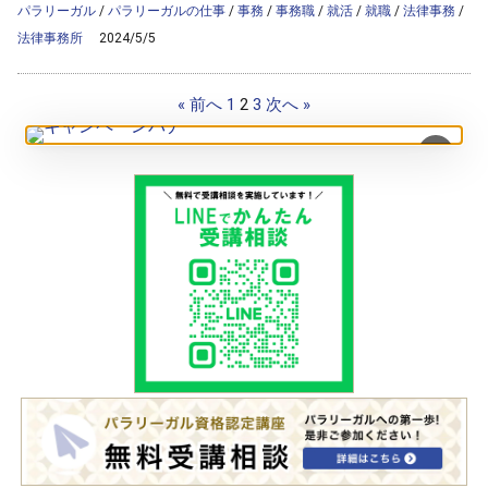
パラリーガル
/
パラリーガルの仕事
/
事務
/
事務職
/
就活
/
就職
/
法律事務
/
法律事務所
2024/5/5
« 前へ
1
2
3
次へ »
×