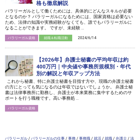
格も徹底解説
パラリーガルとして働くためには、具体的にどんなスキルが必要
となるのか？ パラリーガルになるためには、国家資格は必要ない
ため、法律の知識や実務経験がなくても、誰でもパラリーガルに
なることができます。 ですが、未経験 ...
2024/6/14
パラリーガル資格
就職＆転職活動
【2026年】弁護士秘書の平均年収は約
400万円｜中央値や事務所規模別・年代
別の解説と年収アップ方法
これから秘書、特に弁護士秘書を目指す方や、現職の弁護士秘書
の方にとっても気になるのは年収ではないでしょうか。 弁護士秘
書は法律事務所に勤務し、弁護士が本来業務に集中するためのサ
ポートを行う職種です。高い事務処 ...
パラリーガル資格
/home/ag-paralegal/paralegal.co.jp/public_html/wp-
content/themes/ag2017/archive.php on line
50
">
Warning
: Attempt to read property "cat_name" on null in
/home/ag-
paralegal/paralegal.co.jp/public_html/wp-
content/themes/ag2017/archive.php
on line
50
パラリーガル
/
パラリーガルの仕事
/
事務
/
事務職
/
就活
/
就職
/
弁護士
/
法