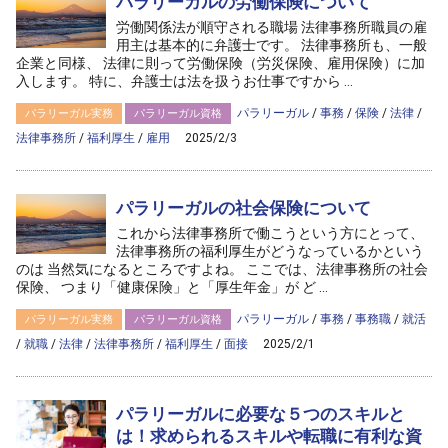
パラリーガルの労働保険について
労働関係法が順守される職場 法律事務所職員の雇
用主は基本的に弁護士です。 法律事務所も、一般
企業と同様、 法律に則って労働保険（労災保険、雇用保険）に加
入します。 特に、弁護士は法を扱うお仕事ですから ...
パラリーガル
/
事務
/
保険
/
法律
/
パラリーガル実務
パラリーガル資格
法律事務所
/
福利厚生
/
雇用
2025/2/3
パラリーガルの社会保険について
これから法律事務所で働こうという方にとって、
法律事務所の福利厚生がどうなっているかという
のは 当然気になるところですよね。 ここでは、法律事務所の社会
保険、 つまり「健康保険」と「厚生年金」が ど ...
パラリーガル
/
事務
/
事務職
/
就活
パラリーガル実務
パラリーガル資格
/
就職
/
法律
/
法律事務所
/
福利厚生
/
面接
2025/2/1
パラリーガルに必要な５つのスキルと
は！求められるスキルや転職に有利な資