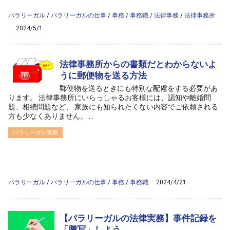
content/themes/ag2017/archive.php
on line
50
パラリーガル
/
パラリーガルの仕事
/
事務
/
事務職
/
法律事務
/
法律事務所
2024/5/1
法律事務所からの書類だとわからないよ
うに郵便物を送る方法
郵便物を送るときにも特別な配慮をする必要があ
ります。 法律事務所にいらっしゃるお客様には、認知や離婚問
題、相続問題など、 家族にも知られたくない内容でご依頼される
方も少なくありません。 ...
パラリーガル実務
/home/ag-paralegal/paralegal.co.jp/public_html/wp-
content/themes/ag2017/archive.php on line
50
">
Warning
: Attempt to read property "cat_name" on null in
/home/ag-
paralegal/paralegal.co.jp/public_html/wp-
content/themes/ag2017/archive.php
on line
50
パラリーガル
/
パラリーガルの仕事
/
事務
/
事務職
2024/4/21
【パラリーガルの法律実務】事件記録を
「謄写」しよう