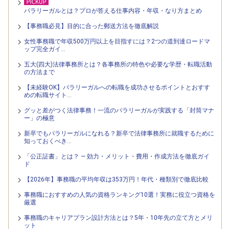
パラリーガルとは？プロが答える仕事内容・年収・なり方まとめ
【事務職必見】目的に合った郵送方法を徹底解説
女性事務職で年収500万円以上を目指すには？2つの道到達ロードマ
ップ完全ガイ…
五大(四大)法律事務所とは？各事務所の特色や必要な学歴・転職活動
の方法まで
【未経験OK】パラリーガルへの転職を成功させるポイントとおすす
めの転職サイト…
グッと差がつく法律事務！一流のパラリーガルが実践する「封筒マナ
ー」の極意
新卒でもパラリーガルになれる？新卒で法律事務所に就職するために
知っておくべき…
「公正証書」とは？ — 効力・メリット・費用・作成方法を徹底ガイ
ド
【2026年】事務職の平均年収は353万円！年代・種類別で徹底比較
事務職におすすめの人気の資格ランキング10選！実務に役立つ資格を
厳選
事務職のキャリアプラン設計方法とは？5年・10年先の立て方とメリ
ット