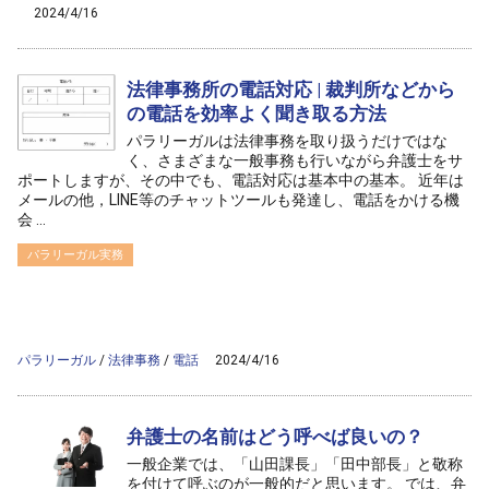
2024/4/16
法律事務所の電話対応 | 裁判所などから
の電話を効率よく聞き取る方法
パラリーガルは法律事務を取り扱うだけではな
く、さまざまな一般事務も行いながら弁護士をサ
ポートしますが、その中でも、電話対応は基本中の基本。 近年は
メールの他，LINE等のチャットツールも発達し、電話をかける機
会 ...
パラリーガル実務
/home/ag-paralegal/paralegal.co.jp/public_html/wp-
content/themes/ag2017/archive.php on line
50
">
Warning
: Attempt to read property "cat_name" on null in
/home/ag-
paralegal/paralegal.co.jp/public_html/wp-
content/themes/ag2017/archive.php
on line
50
パラリーガル
/
法律事務
/
電話
2024/4/16
弁護士の名前はどう呼べば良いの？
一般企業では、「山田課長」「田中部長」と敬称
を付けて呼ぶのが一般的だと思います。 では、弁