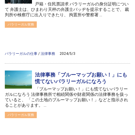
戸籍・住民票請求 パラリーガルの身分証明につい
て 弁護士は、ひまわり天秤の弁護士バッヂを提示することで、 裁
判所や検察庁に出入りできたり、 拘置所や警察署 ...
パラリーガル実務
/home/ag-paralegal/paralegal.co.jp/public_html/wp-
content/themes/ag2017/archive.php on line
50
">
Warning
: Attempt to read property "cat_name" on null in
/home/ag-
paralegal/paralegal.co.jp/public_html/wp-
content/themes/ag2017/archive.php
on line
50
パラリーガルの仕事
/
法律事務
2024/5/3
法律事務「ブルーマップお願い！」にも
慌てないパラリーガルになろう
「ブルーマップお願い！」にも慌てないパラリー
ガルになろう 法律事務所で相続関係や財産関係の法律事務を扱っ
ていると、 「この土地のブルーマップお願い！」などと指示され
ることがあります。 ...
パラリーガル実務
/home/ag-paralegal/paralegal.co.jp/public_html/wp-
content/themes/ag2017/archive.php on line
50
">
Warning
: Attempt to read property "cat_name" on null in
/home/ag-
paralegal/paralegal.co.jp/public_html/wp-