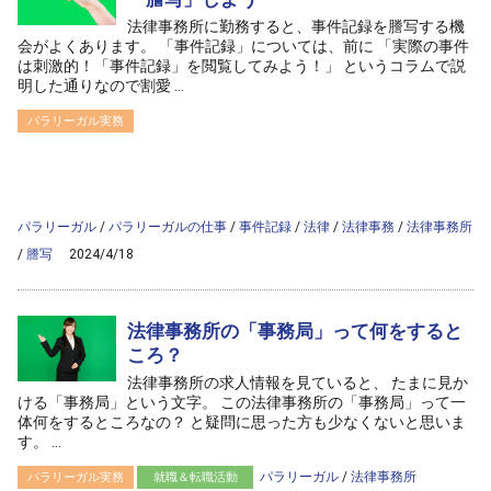
法律事務所に勤務すると、事件記録を謄写する機
会がよくあります。 「事件記録」については、前に 「実際の事件
は刺激的！「事件記録」を閲覧してみよう！」 というコラムで説
明した通りなので割愛 ...
パラリーガル実務
/home/ag-paralegal/paralegal.co.jp/public_html/wp-
content/themes/ag2017/archive.php on line
50
">
Warning
: Attempt to read property "cat_name" on null in
/home/ag-
paralegal/paralegal.co.jp/public_html/wp-
content/themes/ag2017/archive.php
on line
50
パラリーガル
/
パラリーガルの仕事
/
事件記録
/
法律
/
法律事務
/
法律事務所
/
謄写
2024/4/18
法律事務所の「事務局」って何をすると
ころ？
法律事務所の求人情報を見ていると、 たまに見か
ける「事務局」という文字。 この法律事務所の「事務局」って一
体何をするところなの？ と疑問に思った方も少なくないと思いま
す。 ...
パラリーガル
/
法律事務所
パラリーガル実務
就職＆転職活動