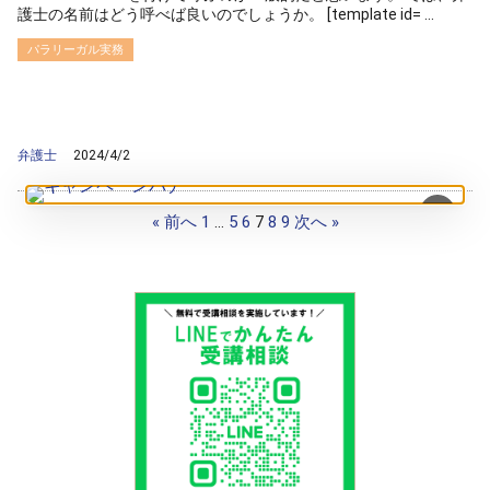
護士の名前はどう呼べば良いのでしょうか。 [template id= ...
パラリーガル実務
/home/ag-paralegal/paralegal.co.jp/public_html/wp-
content/themes/ag2017/archive.php on line
50
">
Warning
: Attempt to read property "cat_name" on null in
/home/ag-
paralegal/paralegal.co.jp/public_html/wp-
content/themes/ag2017/archive.php
on line
50
弁護士
2024/4/2
×
« 前へ
1
…
5
6
7
8
9
次へ »