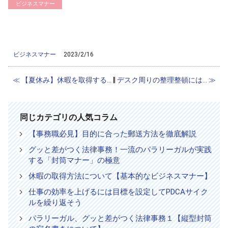
ビジネスマナー
/home/ag-paralegal/paralegal.co.jp/public_html/wp-
content/themes/ag2017/single-column.php on line
56
">
Warning
: Attempt to read property "cat_name" on null in
/home/ag-
paralegal/paralegal.co.jp/public_html/wp-content/themes/ag2017/single-
column.php
on line
56
ビジネスマナー
2023/2/16
≪ 【夏休み】休暇を取得する...
‖
デスク周りの整理整頓には... ≫
同じカテゴリの人気コラム
【事務職必見】目的に合った郵送方法を徹底解説
グッと差がつく法律事務！一流のパラリーガルが実践
する「封筒マナー」の極意
休暇の取得方法について【基本的なビジネスマナー】
仕事の効率を上げるには目標を設定してPDCAサイク
ルを繰り返そう
パラリーガル、グッと差がつく法律事務１【縦型封筒