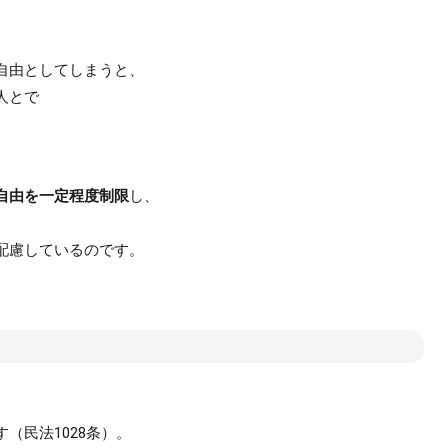
自由としてしまうと、
人とで
。
自由を一定程度制限
し、
配慮しているのです。
？
（民法1028条）。