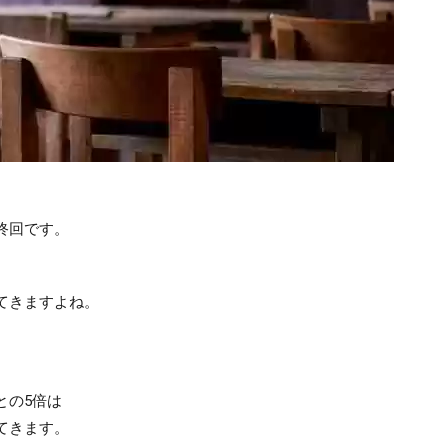
終回です。
てきますよね。
、
との5倍は
てきます。