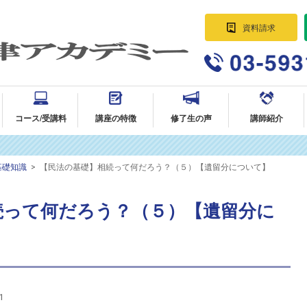
資料請求
パラリーガル資格講座 法律事務所に
就職・転職｜AG法律アカデミー
コース/受講料
講座の特徴
修了生の声
講師紹介
基礎知識
>
【民法の基礎】相続って何だろう？（５）【遺留分について】
続って何だろう？（５）【遺留分に
1