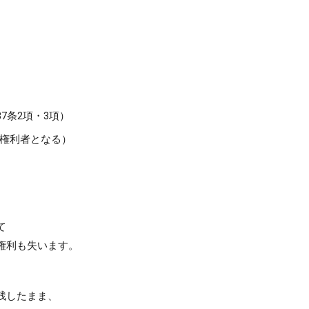
87条2項・3項）
権利者となる）
て
権利も失います。
残したまま、