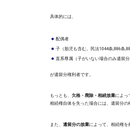
具体的には、
配偶者
子（胎児も含む。民法1044条,886条,8
直系尊属（子がいない場合のみ遺留分
が遺留分権利者です。
もっとも、
欠格・廃除・相続放棄
によっ
相続権自体を失った場合には、遺留分の
また、
遺留分の放棄
によって、相続権を