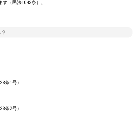
す（民法1043条）。
い？
28条1号）
28条2号）