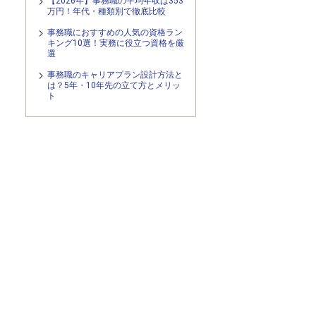
【2026年】事務職の平均年収は353
万円！年代・種類別で徹底比較
事務職におすすめの人気の資格ラン
キング10選！実務に役立つ資格を厳
選
事務職のキャリアプラン設計方法と
は？5年・10年先の立て方とメリッ
ト