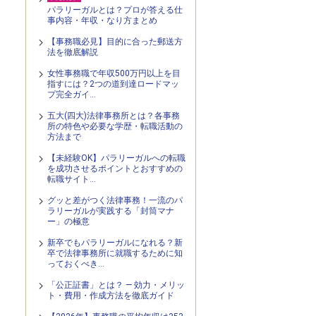
パラリーガルとは？プロが答える仕
事内容・年収・なり方まとめ
【事務職必見】目的に合った郵送方
法を徹底解説
女性事務職で年収500万円以上を目
指すには？2つの道到達ロードマッ
プ完全ガイ…
五大(四大)法律事務所とは？各事務
所の特色や必要な学歴・転職活動の
方法まで
【未経験OK】パラリーガルへの転職
を成功させるポイントとおすすめの
転職サイト…
グッと差がつく法律事務！一流のパ
ラリーガルが実践する「封筒マナ
ー」の極意
新卒でもパラリーガルになれる？新
卒で法律事務所に就職するために知
っておくべき…
「公正証書」とは？ — 効力・メリッ
ト・費用・作成方法を徹底ガイド