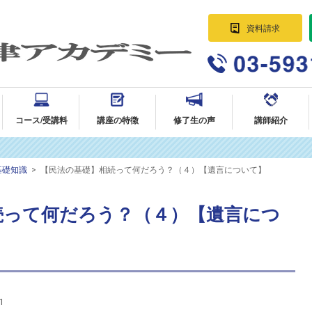
資料請求
パラリーガル資格講座 法律事務所に
就職・転職｜AG法律アカデミー
コース/受講料
講座の特徴
修了生の声
講師紹介
基礎知識
>
【民法の基礎】相続って何だろう？（４）【遺言について】
続って何だろう？（４）【遺言につ
1