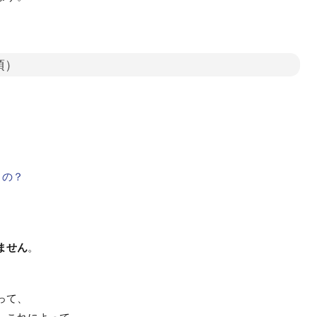
項）
うの？
ません
。
って、