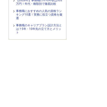
【2026年】事務職の平均年収は353
万円！年代・種類別で徹底比較
事務職におすすめの人気の資格ラン
キング10選！実務に役立つ資格を厳
選
事務職のキャリアプラン設計方法と
は？5年・10年先の立て方とメリッ
ト