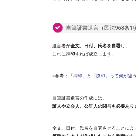
自筆証書遺言（民法968条1
遺言者が
全文、日付、氏名を自署
し、
これに
押印
すれば成立します。
※参考：
「押印」と「捺印」って何が違
自筆証書遺言の作成には、
証人や立会人、公証人の関与も必要あり
全文、日付、氏名を自署させることによ