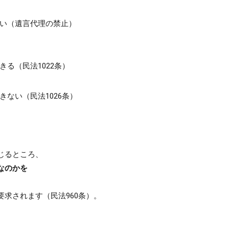
い（遺言代理の禁止）
る（民法1022条）
ない（民法1026条）
じるところ、
なのかを
要求されます（民法960条）。