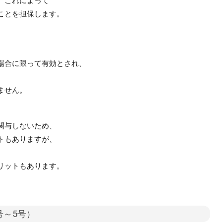
、これによって
ことを担保します。
場合に限って有効とされ、
、
ません。
関与しないため、
トもありますが、
リットもあります。
号～5号）