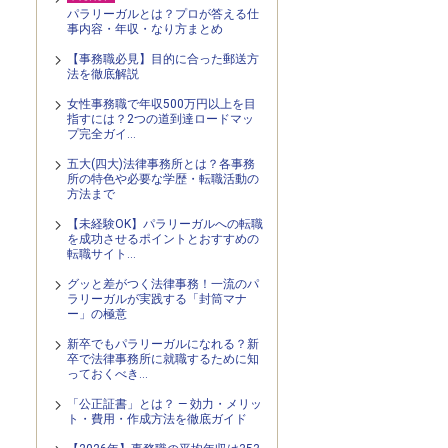
パラリーガルとは？プロが答える仕
事内容・年収・なり方まとめ
【事務職必見】目的に合った郵送方
法を徹底解説
女性事務職で年収500万円以上を目
指すには？2つの道到達ロードマッ
プ完全ガイ…
五大(四大)法律事務所とは？各事務
所の特色や必要な学歴・転職活動の
方法まで
【未経験OK】パラリーガルへの転職
を成功させるポイントとおすすめの
転職サイト…
グッと差がつく法律事務！一流のパ
ラリーガルが実践する「封筒マナ
ー」の極意
新卒でもパラリーガルになれる？新
卒で法律事務所に就職するために知
っておくべき…
「公正証書」とは？ — 効力・メリッ
ト・費用・作成方法を徹底ガイド