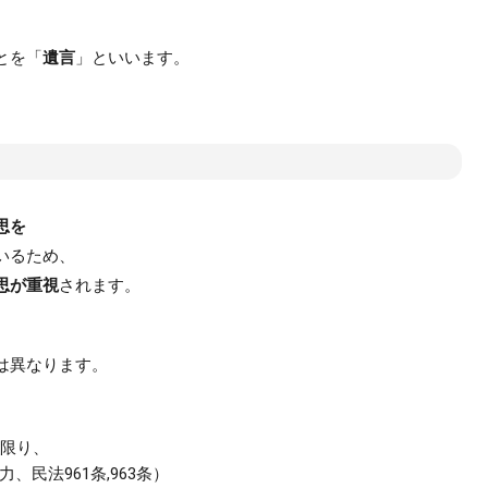
とを「
遺言
」といいます。
思を
いるため、
思が重視
されます。
は異なります。
る限り、
民法961条,963条）