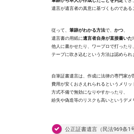
筆跡から本人が作成したことを判定
でき
遺言が遺言者の真意に基づくものである
従って、
筆跡がわかる方法
で、
かつ
、
遺言書の用紙に
遺言者自身が直接書いた
他人に書かせたり、ワープロで打ったり
テープに吹き込むという方法は認められ
自筆証書遺言は、作成に法律の専門家が
費用が安くおさえれられるというメリッ
方式不備で無効になりやすかったり、
紛失や偽造等のリスクも高いというデメ
公正証書遺言（民法969条1