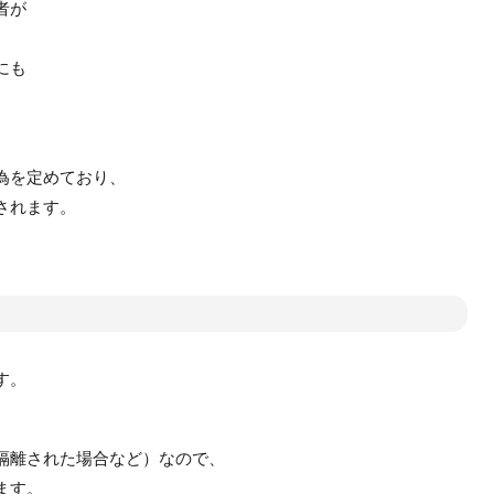
者が
にも
為を定めており、
されます。
す。
隔離された場合など）なので、
ます。